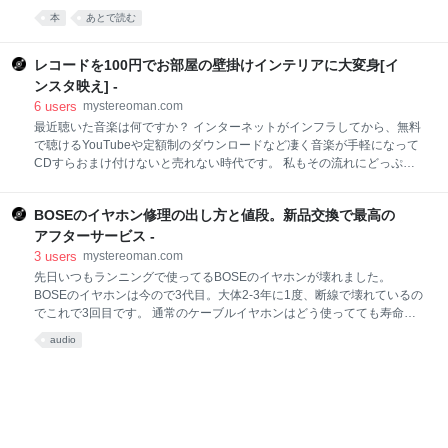
に使える感覚になるんでしょうね。 私も3~500円位の本はよく買うので
使った時間とお金以上の驚きや感動を頂きましたね。
本
あとで読む
す
レコードを100円でお部屋の壁掛けインテリアに大変身[イ
ンスタ映え] -
6
users
mystereoman.com
最近聴いた音楽は何ですか？ インターネットがインフラしてから、無料
で聴けるYouTubeや定額制のダウンロードなど凄く音楽が手軽になって
CDすらおまけ付けないと売れない時代です。 私もその流れにどっぷり
ハマっていましたが、何故かモノの無い物に対して愛着が湧かないんで
す。 そしてある日に出逢ってしまったレコード音源。CDよりも所有感
BOSEのイヤホン修理の出し方と値段。新品交換で最高の
があって、音も温かみのある独特の世界観が感じられとても有意義な時
間を与えてくれる事が日々のストレスを癒してくれる最高の存在になり
アフターサービス -
ました。 そんなレコードは、大きさがCDの４倍位あるとてもカッコい
3
users
mystereoman.com
い存在。 持ってるだけで所有感をくすぐり、自慢したくなるツールで
先日いつもランニングで使ってるBOSEのイヤホンが壊れました。
す。 普通に保管しておくのが勿体無いので、レコードをインテリア代わ
BOSEのイヤホンは今ので3代目。大体2-3年に1度、断線で壊れているの
りに使えるアイテムを100円ショップで探してきました。 [ad#co-1] 部屋
でこれで3回目です。 通常のケーブルイヤホンはどう使ってても寿命は
の壁にレコードを飾る レコードって買ってから気づいたのが「でかい
来ますね。 今回はそれでも使い続けるBOSEのイヤホンのすごさを紹介
audio
しますよ。 [ad#co-1] BOSEのイヤホン修理の出し方･期間･値段を紹介
BOSEのアフターは凄い 一番安いイヤホンでも12,000円位するので、一
般的な中堅機種がBOSEの一番下の値段なんですよね。 普段iPhoneやウ
ォークマン純正をお使いの方なら「めっちゃ高い」と思うんでしょう
が、イヤホンなんて上に行けば10万を超えるような物まであります。 特
に音質に拘りたい方なら1万以上の物は最低でも使っているはずです