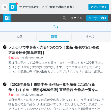
サクサク読めて、
アプリ限定の機能も多数！
アプリで開く
c
l
o
ログイン
ユーザー登録
s
e
『-』
人気
新着
すべて
メルカリで本を高く売る4つのコツ！出品~梱包や安い発送
方法を紹介[簡単副業] |
6
users
mystereoman.com
私は月に平均して10冊以上本を買ってます。年間にすると100冊以上に
なりかなり保管が大変な状況になります。 そこで最近活用してるのが、
スマホで簡単に売り買い出来るフリマアプリ｢メルカリ」 出品も超楽々
で、すぐに売れる率も高く、結構お得な売買方法となってます。 今回
は、出品から購入された後の流れを解説しながら、お勧めの発送方法ま
【2026年最新】東野圭吾 全作品一覧を順番にご紹介(新
で紹介します。 少しでも高く、スピーディーに売りたい方の参考になる
と思います。 新刊なら定価の6割位の値段で売れるメルカリ。 発売日後
作・おすすめ・感想)[2026年版] 東野圭吾 全作品一覧を順
だったり、人気の本なら定価1500円の本でも、送料手数料込み1300円
番にご紹介 おすすめ･感想･新作 -
3
users
mystereoman.com
位で売れる事が珍しくありません。 なぜアマゾンで買わないのか不思議
東野圭吾さんの大ファンの私は全作品を読みました。 今回は備忘録の意
に思いますが、それでも買い手がいるので売れてしまうメルカリの凄さ
味も含めて全作品を刊行順に並べてリストにしましたので、読破チェッ
です。 一つは売上金が貯蓄されてるので、それがポイントみたいに手軽
クリストとしてお使いください。 並べてみるとなんと100冊オーバー。