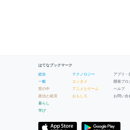
はてなブックマーク
総合
テクノロジー
アプリ・
一般
エンタメ
開発ブロ
世の中
アニメとゲーム
ヘルプ
政治と経済
おもしろ
お問い合
暮らし
学び