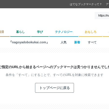
はてなブックマークって？
ア
経済
暮らし
学び
テクノロジー
おもしろ
『nagoyadobokukai.com』
人気
新着
すべて
ご指定のURLから始まるページへの
ブックマークは見つかりませんでし
条件を「すべて」にすることで、
すべてのURLを対象に検索できます
トップページに戻る