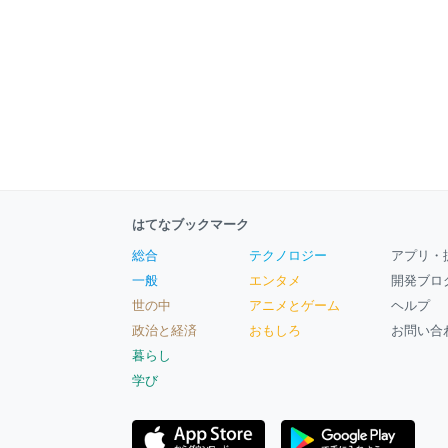
はてなブックマーク
総合
テクノロジー
アプリ・
一般
エンタメ
開発ブロ
世の中
アニメとゲーム
ヘルプ
政治と経済
おもしろ
お問い合
暮らし
学び