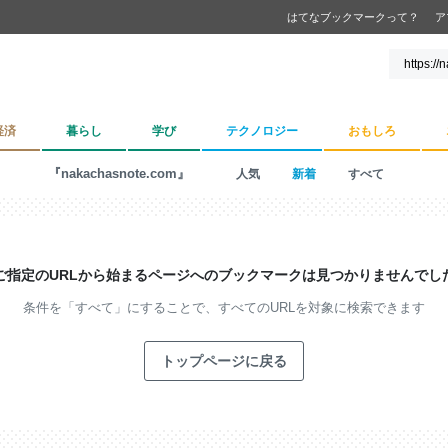
はてなブックマークって？
ア
経済
暮らし
学び
テクノロジー
おもしろ
『nakachasnote.com』
人気
新着
すべて
ご指定のURLから始まるページへの
ブックマークは見つかりませんでし
条件を「すべて」にすることで、
すべてのURLを対象に検索できます
トップページに戻る