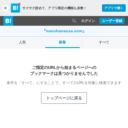
サクサク読めて、
アプリ限定の機能も多数！
アプリで開く
c
l
o
ログイン
ユーザー登録
s
e
『nanohanausa.com』
人気
新着
すべて
ご指定のURLから始まるページへの
ブックマークは見つかりませんでした
条件を「すべて」にすることで、
すべてのURLを対象に検索できます
トップページに戻る