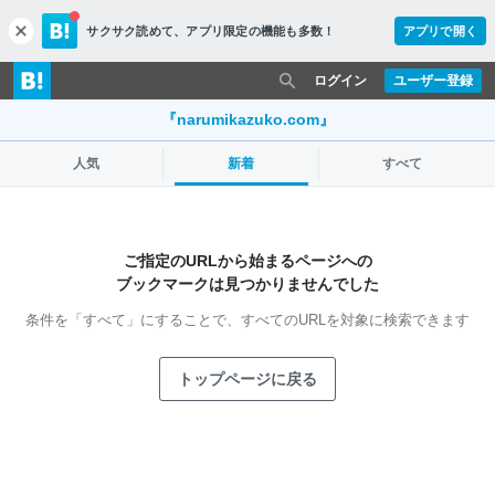
サクサク読めて、
アプリ限定の機能も多数！
アプリで開く
c
l
o
ログイン
ユーザー登録
s
e
『narumikazuko.com』
人気
新着
すべて
ご指定のURLから始まるページへの
ブックマークは見つかりませんでした
条件を「すべて」にすることで、
すべてのURLを対象に検索できます
トップページに戻る