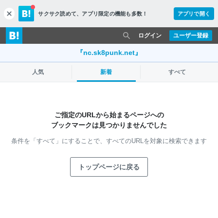
サクサク読めて、
アプリ限定の機能も多数！
アプリで開く
c
l
o
ログイン
ユーザー登録
s
e
『nc.sk8punk.net』
人気
新着
すべて
ご指定のURLから始まるページへの
ブックマークは見つかりませんでした
条件を「すべて」にすることで、
すべてのURLを対象に検索できます
トップページに戻る