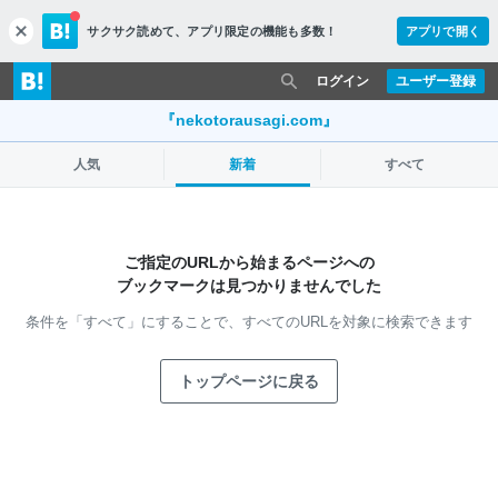
サクサク読めて、
アプリ限定の機能も多数！
アプリで開く
c
l
o
ログイン
ユーザー登録
s
e
『nekotorausagi.com』
人気
新着
すべて
ご指定のURLから始まるページへの
ブックマークは見つかりませんでした
条件を「すべて」にすることで、
すべてのURLを対象に検索できます
トップページに戻る