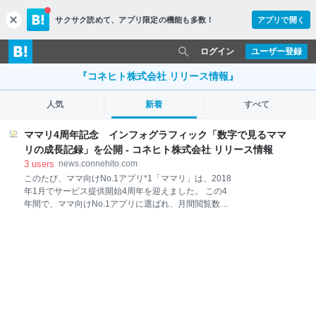
サクサク読めて、
アプリ限定の機能も多数！
アプリで開く
c
l
o
ログイン
ユーザー登録
s
e
『コネヒト株式会社 リリース情報』
人気
新着
すべて
ママリ4周年記念 インフォグラフィック「数字で見るママ
リの成長記録」を公開 - コネヒト株式会社 リリース情報
3
users
news.connehito.com
このたび、ママ向けNo.1アプリ*1「ママリ」は、2018
年1月でサービス提供開始4周年を迎えました。 この4
年間で、ママ向けNo.1アプリに選ばれ、月間閲覧数約
1億回、月間利用者数約600万人、月間投稿数150万件
以上、2016 年に出産した女性の5人に1人*2が会員登
録をするまでに成長を遂げています。 「ママリ」のハ
イライトとなる数字をまとめたインフォグラフィック
を作成いたしました。ぜひ、ご覧ください。 数字で見
るママリの成長記録 ※ クリックして拡大 https://s3-ap-
northeast-
1.amazonaws.com/connehito.com/news/2018/0111_in