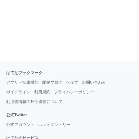
fographic.pdf 今後もママの一歩を支えるママにとって
役立つアプリになるよう、5年目もより一層サービス
の拡充に努めてまいります。 *1: 妊娠中〜2歳0ヶ⽉の
⼦供を持つ⼥性 1,023
はてなブックマーク
アプリ・拡張機能
開発ブログ
ヘルプ
お問い合わせ
ガイドライン
利用規約
プライバシーポリシー
利用者情報の外部送信について
公式Twitter
公式アカウント
ホットエントリー
はてなのサービス