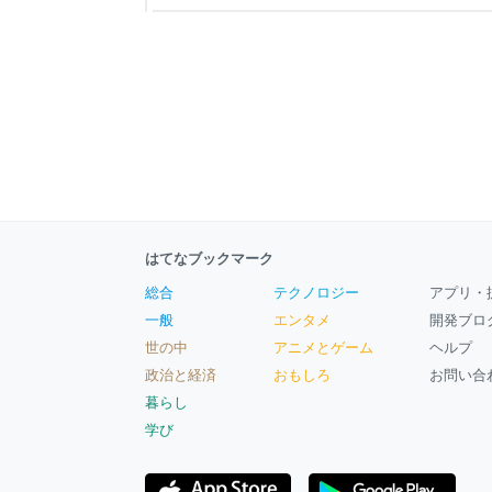
Previous rank: No. 1 Still reigning supreme. Sure,
departures. Leggi
はてなブックマーク
総合
テクノロジー
アプリ・
一般
エンタメ
開発ブロ
世の中
アニメとゲーム
ヘルプ
政治と経済
おもしろ
お問い合
暮らし
学び