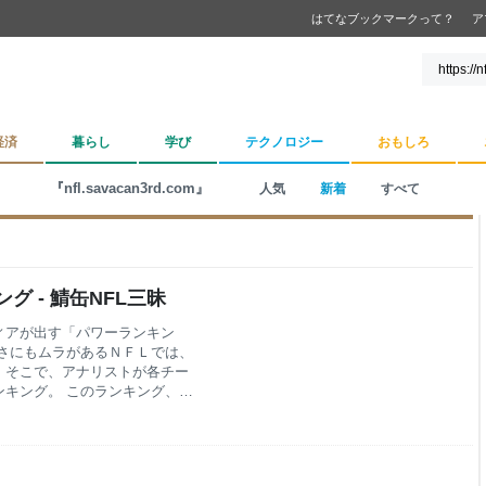
はてなブックマークって？
ア
経済
暮らし
学び
テクノロジー
おもしろ
『nfl.savacan3rd.com』
人気
新着
すべて
 - 鯖缶NFL三昧
ィアが出す「パワーランキン
さにもムラがあるＮＦＬでは、
。そこで、アナリストが各チー
キング。 このランキング、プ
すが、まだ判断材料が少ない中
読んでいて面白いと思います。
ンキングを見てみましょう。 （スポ
一部を紹介します） 1：EAGLES