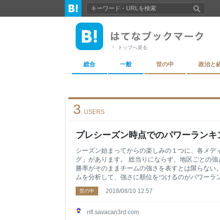
トップへ戻る
総合
一般
世の中
政治と
3
USERS
プレシーズン時点でのパワーランキング
シーズン始まってからの楽しみの１つに、各メデ
グ」があります。 総当りにならず、地区ごとの強
勝率がそのままチームの強さを表すとは限らない
ムを分析して、強さに順位をつけるのがパワーラン
レシーズンに見ても無意味と言えば無意味なんで
2018/08/10 12:57
世の中
で、屁理屈のようにランキングをつけているのは
ＮＦＬ公式から、Elliot Harrisonの作ったラ
ンサーリンク） www.nfl.com （この記事から、
nfl.savacan3rd.com