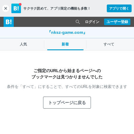
サクサク読めて、
アプリ限定の機能も多数！
アプリで開く
c
l
o
ログイン
ユーザー登録
s
e
『nksz-game.com』
人気
新着
すべて
ご指定のURLから始まるページへの
ブックマークは見つかりませんでした
条件を「すべて」にすることで、
すべてのURLを対象に検索できます
トップページに戻る