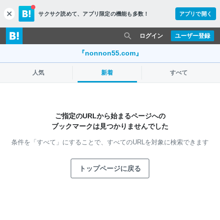
サクサク読めて、
アプリ限定の機能も多数！
アプリで開く
c
l
o
ログイン
ユーザー登録
s
e
『nonnon55.com』
人気
新着
すべて
ご指定のURLから始まるページへの
ブックマークは見つかりませんでした
条件を「すべて」にすることで、
すべてのURLを対象に検索できます
トップページに戻る