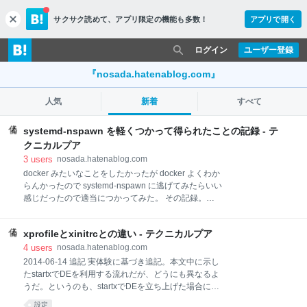
サクサク読めて、
アプリ限定の機能も多数！
アプリで開く
c
l
o
ログイン
ユーザー登録
s
e
『nosada.hatenablog.com』
人気
新着
すべて
systemd-nspawn を軽くつかって得られたことの記録 - テ
クニカルプア
3
users
nosada.hatenablog.com
docker みたいなことをしたかったが docker よくわか
らんかったので systemd-nspawn に逃げてみたらいい
感じだったので適当につかってみた。 その記録。
systemd-networkd がホストで動いていることが前提
（っぽい） systemd-nspawn は systemd-networkd の
xprofileとxinitrcとの違い - テクニカルプア
機能をガンガンつかっていく。 なので
NetworkManager とか netctl とか使っていると痛い目
4
users
nosada.hatenablog.com
をみる。 ホストからコンテナへの通信 ホストからコン
2014-06-14 追記 実体験に基づき追記。本文中に示し
テナへ通信するためには /etc/nsswitch.conf の hosts:
たstartxでDEを利用する流れだが、どうにも異なるよ
files resolve myhostname を hosts: files mymachines
うだ。というのも、startxでDEを立ち上げた場合に
resolve myhostname にする。これでコンテナのホス
xprofileの記述が反映されないことがあった。この場
設定