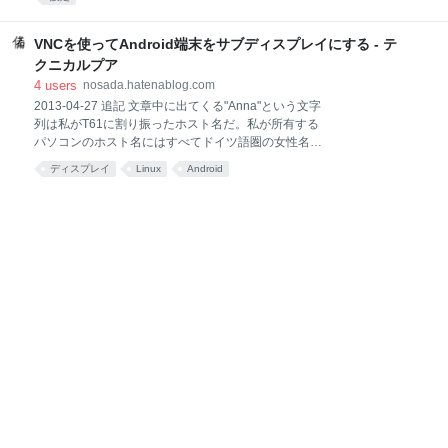
ト名で名前解決ができる。 ポートフォワード
合、xprofile - ArchWikiに従ってxinitrcへ [ -f
systemd-nspa
/etc/xprofile ] && source /etc/xprofile [ -f ~/.xprofile ] &&
source ~/.xprofileと追記すればよい。追記する場所
VNCを使ってAndroid端末をサブディスプレイにする - テ
は"exec startkde"などのDEを立ち上げる記述の前にす
クニカルプア
る。こういう事情があるので、startxすればxinitrcを読
4
users
nosada.hatenablog.com
んだあとでxprofileを読みに行く、というわけではない
2013-04-27 追記 文章中に出てくる"Anna"という文字
らしい。 おことわり この記事の内容について、私はあ
列は私がT61に割り振ったホスト名だ。私が所有する
まり自信を持てない。おそらくこうであろうとは思う
パソコンのホスト名にはすべてドイツ語圏の女性名を
のだが、明確な根拠
割り振っている 普段ThinkPad T61をメインに使って
ディスプレイ
Linux
Android
いるのでLCDはWXGA+程度の大きさに限られてしま
い、使用中のソフトの数によってはディスプレイ狭い
なあと思うことも多々あった。仮想ディスプレイでな
んとか凌いでたそんなある日、VNCなるべんり技術で
手持ちの携帯(Galaxy Nexus)がサブディスプレイにな
るよという事を知った。ならばやってみようという事
で実際にやってみた。なお題名にアンドロイドと銘打
ったがVNCが使えればiOS等の端末でも可能とのこ
と。 作業 インストール まずTightVNCとx2vncをイン
ストールする。TightVNCはVNCサーバでx2vncはサブ
ディスプレイの位置（メインモニタに対して右側