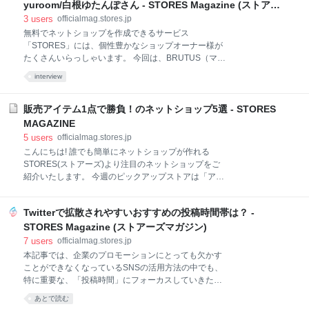
れのSNSの特徴は? どうやって活用していったらいい
yuroom/白根ゆたんぽさん - STORES Magazine (ストアー
の? 注意すべき点はどんなこと? など色々な悩みや不
ズマガジン)
3
users
officialmag.stores.jp
安を持っているネットショップオーナーさんも、上手
無料でネットショップを作成できるサービス
にSNSを活用して集客に繋がるように、それぞれのメ
「STORES」には、個性豊かなショップオーナー様が
リットやデメリット、集客にSNSを活用するためのコ
たくさんいらっしゃいます。 今回は、BRUTUS（マガ
ツや注意点を1つずつ確認していきましょう! SNSのメ
ジンハウス）の表紙やGUのセール広告を始め、様々な
interview
リット 利用料が無料! さまざまな機器から更新ができ
方面でご活躍中のイラストレーターの白根ゆたんぽさ
る! タイムリーな情報に強い フォロー機能で情報を簡
んにお話を伺いました！ 白根ゆたんぽさんと言えば、
単にチェックできる SNSのデメリット 過去の情報に
ちょっぴりエッチだけれどちっともいやらしくない、
販売アイテム1点で勝負！のネットショップ5選 - STORES
なり
可愛い女の子のイラストが印象的です。 でも、最初は
MAGAZINE
全然違う画風で絵を描いていたそうなんですよ。 今回
5
users
officialmag.stores.jp
は、そんな白根ゆたんぽさんに、 これまでの人生をふ
こんにちは! 誰でも簡単にネットショップが作れる
りかえりながら、イラストのこと、ストアの事などざ
STORES(ストアーズ)より注目のネットショップをご
っくばらんにお聞きしました。 yuroom ストア開設：
紹介いたします。 今週のピックアップストアは「アイ
2013年10月 ショップURL：https://yuroom.stores.jp/
テム1点で勝負!」のネットショップ5選! ネットショッ
STORESロゴを持ってくださいました！ ゆたんぽさん
プを開業する前に、多くの方が悩むことのひとつが、
は元ニート？！ STORES編集部（以下S）: 今や、ゆた
Twitterで拡散されやすいおすすめの投稿時間帯は？ -
「販売するアイテムがまだ1つしかないけど良いんだ
んぽさ
ろうか…」 「アイテムが1つだけだとネットショップ
STORES Magazine (ストアーズマガジン)
の見栄えがちょっと…」 もしくは、 「アイテムを1つ
7
users
officialmag.stores.jp
だけ販売したい。そういう時に簡単に使えるネットシ
本記事では、企業のプロモーションにとっても欠かす
ョップあるのかな?」 といったことではないでしょう
ことができなくなっているSNSの活用方法の中でも、
か?? でも、大丈夫です! ネットショップ構築サービス
特に重要な、「投稿時間」にフォーカスしていきたい
のSTORES(ストアーズ)では、たった1点の販売アイテ
と思います。 SNSの投稿時間帯によって、プロモーシ
あとで読む
ムからご利用可能。1点のアイテムだけでも、見た目
ョンに対する反響も大きく変わってきますので、ぜひ