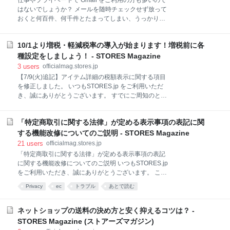
仕事やプライベートで Gmail をご利用の方も多いので
方向けに Zoom で音楽・BGM を高音質で流す方法を
はないでしょうか？ メールを随時チェックせず放って
ご紹介します。 PCで再生した音楽・BGM を直接相手
おくと何百件、何千件とたまってしまい、うっかり大
に共有する方法 画面共有しながら、音楽・BGM を共
事なメールを見逃してしまうこともありますよね… 今
有する方法 画面共有なしに、音楽・BGM を共有する
回は、絶対便利！ 自動振り分け機能についてご紹介し
方法 部屋の音楽・BGMを相手に聞こえやすくする方法
10/1より増税・軽減税率の導入が始まります！増税前に各
たいと思います。 もしまだ設定されていない方は、こ
部屋の音楽・BGMが相手に聞こえづらいのには理由が
ちらの記事を参考に設定してみてください。 自動振り
種設定をしましょう！ - STORES Magazine
ある 具体的な解決方法 まとめ 最後
分け機能とは？ 自動振り分け機能の設定方法 Gmail に
3
users
officialmag.stores.jp
ログインし、自動振り分けしたいメールを開く 上部に
【7/9(火)追記】アイテム詳細の税額表示に関する項目
ある『その他』から『メールの自動振り分け設定』を
を修正しました。 いつもSTORES.jp をご利用いただ
選択 『この検索条件でフィルタを作成』を選択 『ラベ
き、誠にありがとうございます。 すでにご周知のとお
ルを付ける』から新しいラベル名を入力 『ラベルを付
り、2019年10月より消費税が10%に引き上げられま
ける』『受信トレイをスキップする』『一致するスレ
す。これに伴い、STORES.jpにおいても制度対応のた
ッドにもフィルタを適用する』にチェックを入れ『フ
「特定商取引に関する法律」が定める表示事項の表記に関
めのシステム改修を実施いたします。 このマガジンで
ィルタを作成』を選択 スマートフォンからも自動振り
は今回の制度およびシステム改修の内容をお伝えしま
する機能改修についてのご説明 - STORES Magazine
分け設定が可能です！ デスクトップ表示に切
す。 制度のご説明 消費税10%引き上げの背景 重要な
21
users
officialmag.stores.jp
ポイント 軽減税率への対応 請求書方式の変更 システ
「特定商取引に関する法律」が定める表示事項の表記
ム対応のご説明 今後のSTORES.jpの改修内容 ダッシ
に関する機能改修についてのご説明 いつもSTORES.jp
ュボード:増税予約の一括設定 ダッシュボード:アイテ
をご利用いただき、誠にありがとうございます。 この
ム編集 ダッシュボード:納品書PDF 今後のスケジュー
たび、6月21日に「特定商取引法に関する表記」の入
Privacy
ec
トラブル
あとで読む
ル 2019年7月末 2019年9月30日〜10月1日 モニター募
力フォームの変更及び、事業者の名称や連絡先の表示
集 関連リンク 制度のご説明 消費税10%引き上げの背
を、画像で表示できるよう機能改修(以下「本機能改
景 消費税率は、2014年4月に8%に引
修」とする)をおこないました。 みなさまから、様々
ネットショップの送料の決め方と安く抑えるコツは？ -
な貴重なご意見を頂戴したことを踏まえ、STORES.jp
STORES Magazine (ストアーズマガジン)
では、本件に関して、本機能改修を取り下げることと