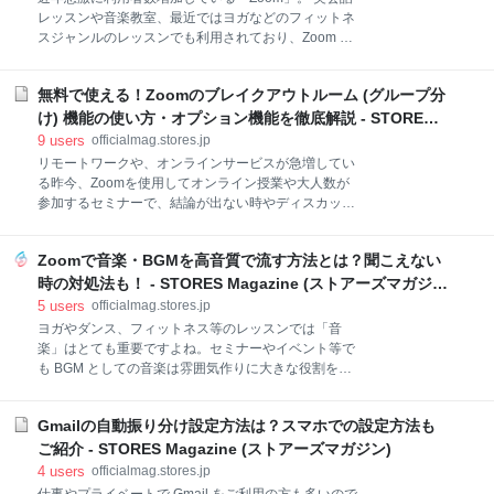
ク 3.アカウントの設定 4.プロパティの設定 5.ビジネス
レッスンや音楽教室、最近ではヨガなどのフィットネ
の概要 6.測定IDを取得する 7.STORESに測定IDを設定
スジャンルのレッスンでも利用されており、Zoom を
する ※補足 Google Analytics初期設定について 1.目標
使ったオンラインヨガやオンラインフィットネスへの
設定 ストア運営
注目も集まっています。 今回は、そんな今話題の
無料で使える！Zoomのブレイクアウトルーム (グループ分
Zoom を用いたオンラインレッスンのやり方を具体的
な設定方法を含めて紹介したいと思います！ オンライ
け) 機能の使い方・オプション機能を徹底解説 - STORES
ンレッスンに使うZoomとは？ 予約システムを活用し
Magazine (ストアーズマガジン)
9
users
officialmag.stores.jp
たスムーズなオンラインレッスン実施の流れ 前日まで
リモートワークや、オンラインサービスが急増してい
にやること ミーティングの開始の仕方 オンラインレッ
る昨今、Zoomを使用してオンライン授業や大人数が
スンにおけるおすすめの決済方法 単発決済ではなく月
参加するセミナーで、結論が出ない時やディスカッシ
謝 / 回数券を活用するメリットは？ STORES 予約 で
ョンが必要な時に、グループ分けして意見をまとめた
月謝 / 回数券を利用するメリットは？ オンラインレッ
い時があると思います。 そんなグループ分けを簡単に
スンで利用できる STORES 予約 導入事例 スパルタ英
Zoomで音楽・BGMを高音質で流す方法とは？聞こえない
行うことができる機能がZoomには用意されていま
会話さま 香月葉子ピラティス＆ヤムナオンラインレッ
す。それがブレイクアウトルーム機能。 今回は、
時の対処法も！ - STORES Magazine (ストアーズマガジ
スンさま Zoomを使っ
Zoomの機能として、便利なのに意外と知られていな
ン)
5
users
officialmag.stores.jp
い「ブレイクアウトルーム (ブレークアウトセッショ
ヨガやダンス、フィットネス等のレッスンでは「音
ン) 機能」を紹介します。 本機能は無料版でも利用で
楽」はとても重要ですよね。セミナーやイベント等で
きます！ とっても便利な機能なので是非最後までご覧
も BGM としての音楽は雰囲気作りに大きな役割を果
ください。 ブレイクアクトルーム機能とは 設定方法
たします。 しかし、Zoom でのオンラインレッスンや
開始前に参加者を事前割り当てする方法 注意事項 開始
セミナーとなると、同じ空間にいるわけではないの
後に参加者を割当する方法 有効活用したい便利なオプ
Gmailの自動振り分け設定方法は？スマホでの設定方法も
で、部屋で再生した音声がちゃんと Zoom を通して相
ション機能 タイマー機能 メッセージ機能 ホストの入
手に聞こえているか不安に思う方も多いのではないで
ご紹介 - STORES Magazine (ストアーズマガジン)
退室機能 ヘルプ機能 まとめ ブレイクアクトルーム機
しょうか。実際に音が途切れたり、聞こえない、とい
4
users
officialmag.stores.jp
能
うお悩みの声をよく伺います。 今回はそんなお悩みの