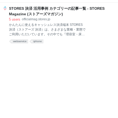
も素敵で、売り上げを伸ばしているショップさんがた
参考にしていただきたいと思いますください。 Twitter
くさんいらっしゃいますよ! 今回は、1点の販売アイテ
を基準にSNS別おすすめ投稿時間帯をご紹介 Twitter：
STORES 決済 活用事例 カテゴリーの記事一覧 - STORES
ムで、素敵に展開されているネットショッ
話題になりやすいおすすめの投稿時間帯は？ ①リツー
Magazine (ストアーズマガジン)
ト（拡散）されやすいピークの投稿時間帯は？ ②時間
5
users
officialmag.stores.jp
帯ごとの投稿数・ツイート人数の変動は？ 比例しない
かんたんに使えるキャッシュレス決済端末 STORES
「リツート（拡散）」と「ツイート数・投稿人数」 拡
決済（ストアーズ 決済）は、さまざまな業種・業態で
散を狙った効果的なTwitterへの投稿時間帯をまとめる
ご利用いただいています。その中でも『理容室・床
と Facebook（フェイスブック）：「いいね」が増え
屋』の業種において、特別プランをご用意しているの
やすいおすすめの投稿時間帯は？(Twitterとの比較も交
webservice
iphone
をご存知でしょうか？ 理容師法第一条に定める『理
えてご紹介) Facebookの友達の生活スタイルに着目す
容…
る In