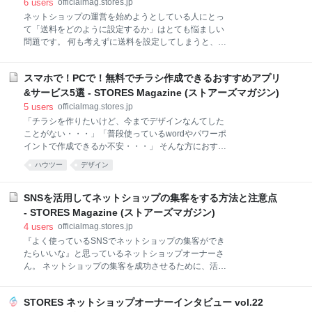
6
users
officialmag.stores.jp
いたしました。 本機能改修を実施した背景・問題点・
ネットショップの運営を始めようとしている人にとっ
今後の対応について、みなさまにご報告をいたしま
て「送料をどのように設定するか」はとても悩ましい
す。 本機能改修を実施した背景について ネットショッ
問題です。 何も考えずに送料を設定してしまうと、送
プを運営するストアオーナー様には、購入されるお客
料が非常に高額になってしまったり、逆にオーナー様
様の取引の安全性を保護するため、ストアオーナー様
にとって苦しい送料になってしまう可能性もありま
のお名前やご住所等を記載しなければならないとい
スマホで！PCで！無料でチラシ作成できるおすすめアプリ
す。 そこで今回は 送料のパターンにはどのような種類
う、特定商取引法での決まりがございます。 現在で
があるのか どのように送料を設定したらいいのか 送料
&サービス5選 - STORES Magazine (ストアーズマガジン)
も、S
の相場はどれくらいなのか 送料を抑えるコツはあるの
5
users
officialmag.stores.jp
か をまとめて紹介していきます。 これからネットショ
「チラシを作りたいけど、今までデザインなんてした
ップを開設しようと考えている初心者の方必見です! ◆
ことがない・・・」「普段使っているwordやパワーポ
今すぐネットショップを開設したい方向け ◆ 自分でつ
イントで作成できるか不安・・・」 そんな方におすす
くれる、本格的なネットショップ 「STORES」 はじ
めのチラシ作成アプリ&サービスをご紹介します。 ス
ハウツー
デザイン
めての人でもかんたん！むずかしい知識や技術も必要
マホアプリで簡単にできる！ ポスターやロゴなど幅広
ありません。 テンプレートやカスタマイズ機能も充
く作成可能なCanva おしゃれなテンプレートが豊富な
実！まずは無料で始めてみませんか？ 今すぐ無料でシ
Adobe Spark Post 操作が簡単！Flep（フレップ） テ
SNSを活用してネットショップの集客をする方法と注意点
ョップを作成する 主な送料設定パターン 全国一律
ンプレートで簡単にできる！（パソコン使用） 初心者
- STORES Magazine (ストアーズマガジン)
でも作れるパワポン プロ並みのデザインが可能な
4
users
officialmag.stores.jp
picky-pics 参考 関連記事 スマホアプリで簡単にでき
『よく使っているSNSでネットショップの集客ができ
る！ チラシをスマートフォンで簡単に作ることができ
たらいいな』と思っているネットショップオーナーさ
るアプリがあります。 しかも、プロが作ったようにお
ん。 ネットショップの集客を成功させるために、活用
しゃれ！ 実際に STORES 予約 編集部が使ってみた中
できるおすすめのSNSの中でも、Instagram・
で、オススメのアプリをご紹介します。 ポスターやロ
Facebook・Twitter・note・Pinterest・LINEの6サービ
ゴなど幅広く作成可能なCanva ※PC / iPhone/
STORES ネットショップオーナーインタビュー vol.22
スに注目し、その活用方法をまとめてみました! それぞ