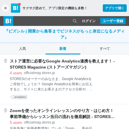
サクサク読めて、
アプリ限定の機能も多数！
アプリで開く
c
l
o
ログイン
ユーザー登録
s
『ビズシル | 開業から集客までビジネスがもっと身近になるメディ
e
ア』
人気
新着
すべて
ストア運営に必要なGoogle Analytics連携を教えます！ -
STORES Magazine (ストアーズマガジン)
4
users
officialmag.stores.jp
STORESのオーナーのみなさま、Google Analyticsを
ご存知でしょうか？ Google Analyticsを簡単にお伝え
すると、サイトに来たお客さまのアクセス分析や、商
品別の売上分析ができるようになります。 STORESの
analytics
フリー・ネットショップ ベーシックプランどちらでも
連携することができますので、まだ連携設定を行って
いない場合は、こちらの記事をぜひご参考にしてくだ
Zoomを使ったオンラインレッスンのやり方・はじめ方！
さい！ また、おすすめのGoogle Analytics分析方法も
事前準備からレッスン当日の流れを徹底解説 - STORES
最後にご紹介します！ Google Analyticsの連携設定方
Magazine (ストアーズマガジン)
5
users
officialmag.stores.jp
法 1.Google Analytics にアクセス 2.測定開始をクリッ
近年急激に利用者数増加している「Zoom」。 英会話