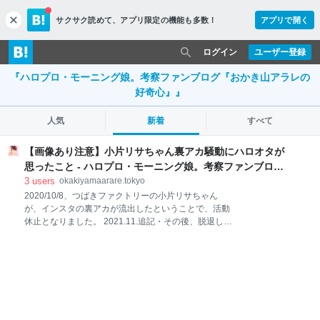
サクサク読めて、
アプリ限定の機能も多数！
アプリで開く
c
l
o
ログイン
ユーザー登録
s
『ハロプロ・モーニング娘。考察ファンブログ『おかき山アラレの
e
好奇心』』
人気
新着
すべて
【画像あり注意】小片リサちゃん裏アカ騒動にハロオタが
思ったこと - ハロプロ・モーニング娘。考察ファンブログ
『おかき山アラレの好奇心』
3
users
okakiyamaarare.tokyo
2020/10/8、つばきファクトリーの小片リサちゃん
が、インスタの裏アカが流出したということで、活動
休止となりました。 2021.11.追記・その後、脱退し
2021年よりソロデビュー、アルバムリリースなど現在
行っています。 ショッキングな画像があるため、まだ
現実が受けとめられないつばきファクトリーオタさん
は閲覧注意です。。 小片リサちゃん(ハロプロ・つば
きファクトリー)のインスタ裏アカ流出事件
2020/10/8、つばきファクトリーの小片リサちゃん
が、インスタの裏アカが流出したということで、活動