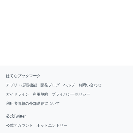
休止となりました。 小片リサちゃんのインスタの裏ア
カの非公開ストーリー、流出した画像は以下です。 ダ
サいと評判のハロプロですが、小片リサちゃんもダサ
い衣装やヘアスタイルだと思ってたんか・・・（冷や
汗） 小野田ちゃん、ききちゃん・・・。。 メンバーへ
の不満が溜まってたんだね・・・。 これはちょっとお
はてなブックマーク
アプリ・拡張機能
開発ブログ
ヘルプ
お問い合わせ
ガイドライン
利用規約
プライバシーポリシー
利用者情報の外部送信について
公式Twitter
公式アカウント
ホットエントリー