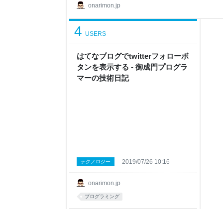
た。 新しい Bastion Develop
onarimon.jp
4
USERS
はてなブログでtwitterフォローボ
タンを表示する - 御成門プログラ
マーの技術日記
2019/07/26 10:16
テクノロジー
onarimon.jp
プログラミング