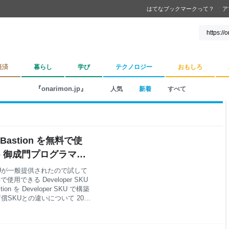
はてなブックマークって？
ア
経済
暮らし
学び
テクノロジー
おもしろ
『onarimon.jp』
人気
新着
すべて
astion を無料で使
た - 御成門プログラマー
er SKUが一般提供されたので試して
で使用できる Developer SKU
ion を Developer SKU で構築
その他有償SKUとの違いについて 2024
loper SKU がGA 2024年5月
oper SKU がGAしました。
説明を引用しますと下記のような内容でし