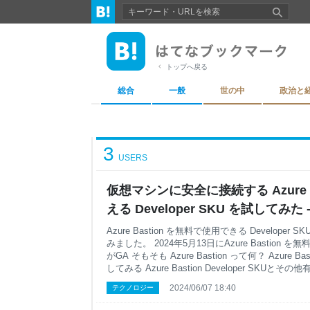
トップへ戻る
総合
一般
世の中
政治と
3
USERS
仮想マシンに安全に接続する Azure B
える Developer SKU を試してみ
の技術日記
Azure Bastion を無料で使用できる Develop
みました。 2024年5月13日にAzure Bastion を無料
がGA そもそも Azure Bastion って何？ Azure Bast
してみる Azure Bastion Developer SKUと
年5月13日にAzure Bastion を無料で使用できる Deve
2024/06/07 18:40
テクノロジー
13日に Azure Bastion を無料で使用できる Devel
azure.microsoft.com Azure 更新情報の