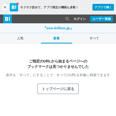
サクサク読めて、
アプリ限定の機能も多数！
アプリで開く
c
l
o
ログイン
ユーザー登録
s
e
『one-billion.jp』
人気
新着
すべて
ご指定のURLから始まるページへの
ブックマークは見つかりませんでした
条件を「すべて」にすることで、
すべてのURLを対象に検索できます
トップページに戻る