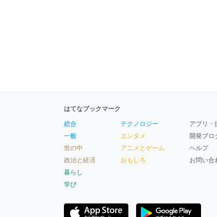
はてなブックマーク
総合
テクノロジー
アプリ・
一般
エンタメ
開発ブロ
世の中
アニメとゲーム
ヘルプ
政治と経済
おもしろ
お問い合
暮らし
学び