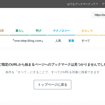
はてなブックマークって？
ア
経済
暮らし
学び
テクノロジー
おもしろ
『one-step-blog.com』
人気
新着
すべて
ご指定のURLから始まるページへの
ブックマークは見つかりませんでし
条件を「すべて」にすることで、
すべてのURLを対象に検索できます
トップページに戻る