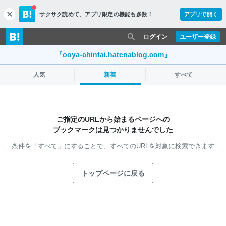
サクサク読めて、
アプリ限定の機能も多数！
アプリで開く
c
l
o
ログイン
ユーザー登録
s
e
『ooya-chintai.hatenablog.com』
人気
新着
すべて
ご指定のURLから始まるページへの
ブックマークは見つかりませんでした
条件を「すべて」にすることで、
すべてのURLを対象に検索できます
トップページに戻る