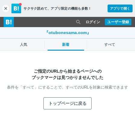
サクサク読めて、
アプリ限定の機能も多数！
アプリで開く
c
l
o
ログイン
ユーザー登録
s
e
『otubonesama.com』
人気
新着
すべて
ご指定のURLから始まるページへの
ブックマークは見つかりませんでした
条件を「すべて」にすることで、
すべてのURLを対象に検索できます
トップページに戻る