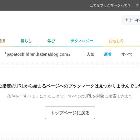
はてなブックマークって？
ア
経済
暮らし
学び
テクノロジー
おもしろ
『papatochildren.hatenablog.com』
人気
新着
すべて
ご指定のURLから始まるページへの
ブックマークは見つかりませんでし
条件を「すべて」にすることで、
すべてのURLを対象に検索できます
トップページに戻る