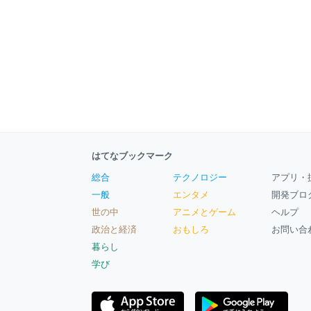
はてなブックマーク
総合
テクノロジー
アプリ・
一般
エンタメ
開発ブロ
世の中
アニメとゲーム
ヘルプ
政治と経済
おもしろ
お問い合
暮らし
学び