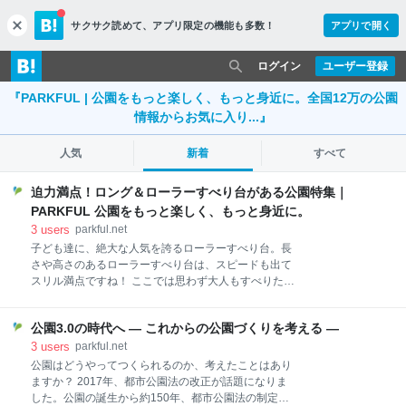
サクサク読めて、
アプリ限定の機能も多数！
アプリで開く
c
l
o
ログイン
ユーザー登録
s
『PARKFUL | 公園をもっと楽しく、もっと身近に。全国12万の公園
e
情報からお気に入り...』
人気
新着
すべて
迫力満点！ロング＆ローラーすべり台がある公園特集｜
PARKFUL 公園をもっと楽しく、もっと身近に。
3
users
parkful.net
子ども達に、絶大な人気を誇るローラーすべり台。長
さや高さのあるローラーすべり台は、スピードも出て
スリル満点ですね！ ここでは思わず大人もすべりたく
なるような、迫力満点のローラーすべり台をピックア
ップしました！ みなさんはどのすべり台にチャレンジ
公園3.0の時代へ ― これからの公園づくりを考える ―
しますか？ 全国版第2弾・地域別記事はこちら！
3
users
parkful.net
公園はどうやってつくられるのか、考えたことはあり
ますか？ 2017年、都市公園法の改正が話題になりま
した。公園の誕生から約150年、都市公園法の制定か