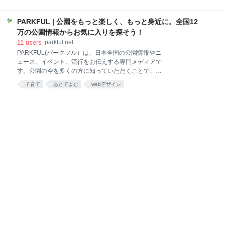
ら約60年が経過した日本の公園の歴史の中で、公園づ
くりのあり方はどう変わってきたのか。振り返るとと
PARKFUL | 公園をもっと楽しく、もっと身近に。全国12
もに、これからの時代はどのようになっていくのか、
考えてみました。 日本の公園の歴史 日本ではじめて
万の公園情報からお気に入りを探そう！
「公園」という言葉が使われたのは、明治6年。政府
11
users
parkful.net
が地方自治体に対して「人々が皆楽しめる場として、
PARKFUL(パークフル）は、日本全国の公園情報やニ
公園にふさわしい土地があれば申し出るように」とい
ュース、イベント、流行をお伝えする専門メディアで
うお達し（太政官布達）を公布しました。これによっ
す。公園の今を多くの方に知っていただくことで、公
て、寛永寺（上野公園）や増上寺（芝公園）の境内な
園を活用した子育て環境、地域コミュニティや地方経
子育て
あとでよむ
webデザイン
どが、日本初の公園に指定。その後、日本初の洋式公
済の活性化について考えていただくきっかけを作って
園である日比谷公園など、少しずつ新しい公園も整備
いきます。コンテンツはモバイルアプリPARKFULで
されてきました。 昭和31年、都市公園法の制定によっ
もご覧いただけます
て「都市公園」の設置と管理の方針が明確化され、整
備目標も設定されま