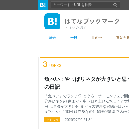
トップへ戻る
総合
一般
世の中
政治と
3
USERS
魚べい : やっぱりネタが大きいと思う♫ 
の日記
「魚べい」でランチ♡ まぐろ・サーモンフェア開催中
分厚いネタの 南まぐろ中トロと上びんちょうと大切り
円 はネタが大きい分 まぐろの濃厚な旨味が口い
♫ “かつお” 110円 は赤身なのに旨味が濃厚で 
ったく臭みも感じませんでした “シメサバ” 110円
2026/07/05 21:34
おもしろ
バランスがよく 身がふっくらでしっとりで美味しい♡
に甘みが広がり 丁寧な隠し包丁にお醤油が滲んで