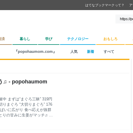
はてなブックマークって？
ア
経済
暮らし
学び
テクノロジー
おもしろ
『popohaumom.com』
人気
新着
すべて
- popohaumom
 まずは“まぐろ三昧” 319円
まぐろ “大切りまぐろ” 176
っぱいに広がり 食べ応えが抜群
ねっとりの甘みに生姜がマッチ♫ ま
 は 酢の締まり具合と塩加減の
 “いか” 110円 は噛むほど
 いかの甘さと相まって美味し