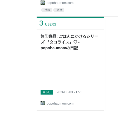
い♡ “こだわり醤油ラーメン”407円 は 大きいチ
popohaumom.com
がしっかりで美味しかった😋 “わさびいなり” 14
情報
ネタ
に 後からわさびの香りと ほんの少しだけツンとす
3
USERS
無印良品: ごはんにかけるシリー
ズ 『タコライス』♡ -
popohaumomの日記
2026/03/03 21:51
暮らし
popohaumom.com