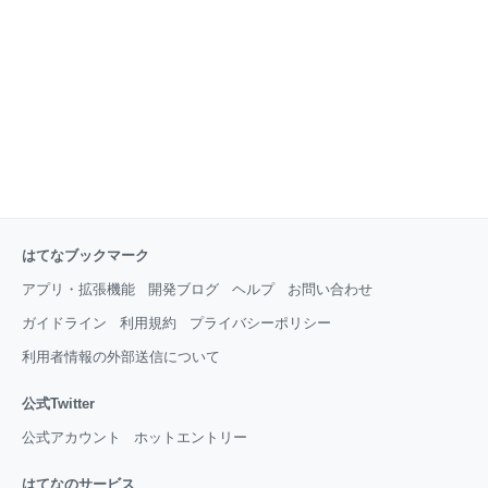
で、学生の頃から結果を出しているような人には永遠
に及ばないような気がする。 同じ土俵で戦っても勝て
ないので、別の競技で勝負をしたい。いろんな種目の
複合競技で勝負できるようにしたい。そのために、技
術以外の分野をもっと勉強したい。 (そもそも戦った
りする必要はない。さ
はてなブックマーク
アプリ・拡張機能
開発ブログ
ヘルプ
お問い合わせ
ガイドライン
利用規約
プライバシーポリシー
利用者情報の外部送信について
公式Twitter
公式アカウント
ホットエントリー
はてなのサービス