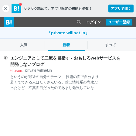
サクサク読めて、
アプリ限定の機能も多数！
アプリで開く
c
l
o
ログイン
ユーザー登録
s
e
『private.willnet.in』
人気
新着
すべて
エンジニアとして二流を目指す - おもしろwebサービスを
開発しないブログ
6
users
private.willnet.in
というのが最近の自分のテーマ。 技術の面で自分より
若くてできる人はたくさんいる。僕は情報系の専攻だ
ったけど、不真面目だったのであまり勉強していな
い。さらに新卒最初の数年はいわゆるSEで手を動かす
人ではなく、プログラマとしてちゃんと働き始めたの
は27歳からだった。 わからないことを勉強して、わか
るようになるのは結構好き。プログラマになってから
は「仕事でわからないところを勉強してブログにまと
める」ことをひたすらやっていた時期があった。ただ
「コードを書くことが三度の飯より好きか」と問われ
れば全然そんなことはない。 コードを書くことが好き