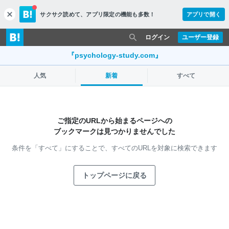
サクサク読めて、
アプリ限定の機能も多数！
アプリで開く
c
l
o
ログイン
ユーザー登録
s
e
『psychology-study.com』
人気
新着
すべて
ご指定のURLから始まるページへの
ブックマークは見つかりませんでした
条件を「すべて」にすることで、
すべてのURLを対象に検索できます
トップページに戻る