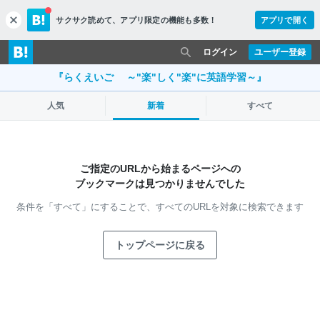
サクサク読めて、
アプリ限定の機能も多数！
アプリで開く
c
l
o
ログイン
ユーザー登録
s
e
『らくえいご ～"楽"しく"楽"に英語学習～』
人気
新着
すべて
ご指定のURLから始まるページへの
ブックマークは見つかりませんでした
条件を「すべて」にすることで、
すべてのURLを対象に検索できます
トップページに戻る