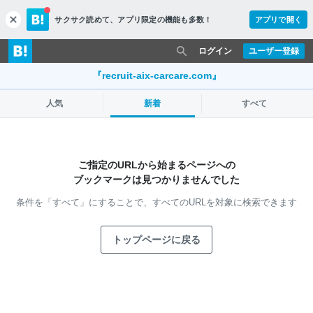
サクサク読めて、
アプリ限定の機能も多数！
アプリで開く
c
l
o
ログイン
ユーザー登録
s
e
『recruit-aix-carcare.com』
人気
新着
すべて
ご指定のURLから始まるページへの
ブックマークは見つかりませんでした
条件を「すべて」にすることで、
すべてのURLを対象に検索できます
トップページに戻る