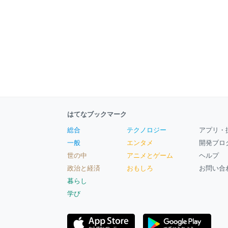
はてなブックマーク
総合
テクノロジー
アプリ・
一般
エンタメ
開発ブロ
世の中
アニメとゲーム
ヘルプ
政治と経済
おもしろ
お問い合
暮らし
学び