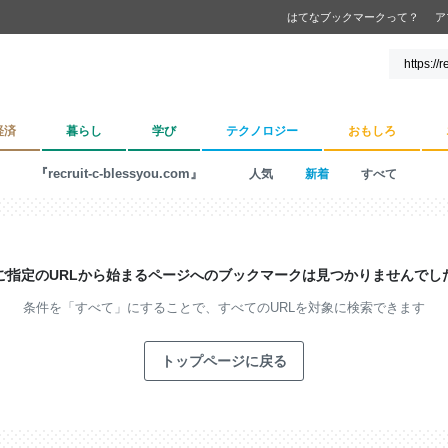
はてなブックマークって？
ア
経済
暮らし
学び
テクノロジー
おもしろ
『recruit-c-blessyou.com』
人気
新着
すべて
ご指定のURLから始まるページへの
ブックマークは見つかりませんでし
条件を「すべて」にすることで、
すべてのURLを対象に検索できます
トップページに戻る