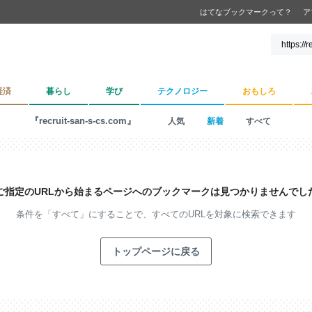
はてなブックマークって？
ア
経済
暮らし
学び
テクノロジー
おもしろ
『recruit-san-s-cs.com』
人気
新着
すべて
ご指定のURLから始まるページへの
ブックマークは見つかりませんでし
条件を「すべて」にすることで、
すべてのURLを対象に検索できます
トップページに戻る