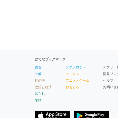
はてなブックマーク
総合
テクノロジー
アプリ・
一般
エンタメ
開発ブロ
世の中
アニメとゲーム
ヘルプ
政治と経済
おもしろ
お問い合
暮らし
学び