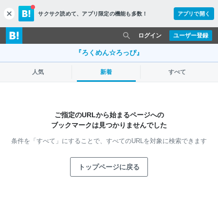
サクサク読めて、
アプリ限定の機能も多数！
アプリで開く
c
l
o
ログイン
ユーザー登録
s
e
『ろくめん☆ろっぴ』
人気
新着
すべて
ご指定のURLから始まるページへの
ブックマークは見つかりませんでした
条件を「すべて」にすることで、
すべてのURLを対象に検索できます
トップページに戻る