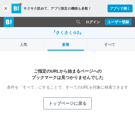
サクサク読めて、
アプリ限定の機能も多数！
アプリで開く
c
l
o
ログイン
ユーザー登録
s
e
『さくさく☆2』
人気
新着
すべて
ご指定のURLから始まるページへの
ブックマークは見つかりませんでした
条件を「すべて」にすることで、
すべてのURLを対象に検索できます
トップページに戻る