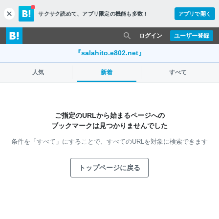
サクサク読めて、
アプリ限定の機能も多数！
アプリで開く
c
l
o
ログイン
ユーザー登録
s
e
『salahito.e802.net』
人気
新着
すべて
ご指定のURLから始まるページへの
ブックマークは見つかりませんでした
条件を「すべて」にすることで、
すべてのURLを対象に検索できます
トップページに戻る