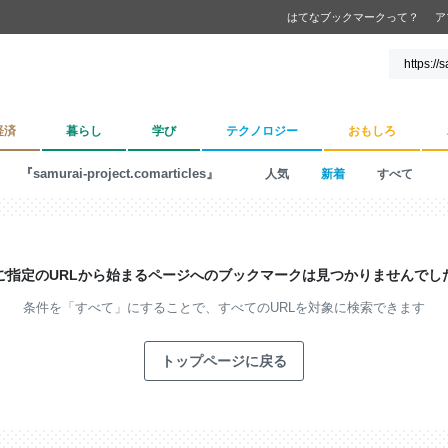
はてなブックマークって？
ア
経済
暮らし
学び
テクノロジー
おもしろ
『samurai-project.comarticles』
人気
新着
すべて
ご指定のURLから始まるページへの
ブックマークは見つかりませんでし
条件を「すべて」にすることで、
すべてのURLを対象に検索できます
トップページに戻る