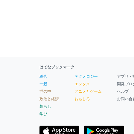
はてなブックマーク
総合
テクノロジー
アプリ・
一般
エンタメ
開発ブロ
世の中
アニメとゲーム
ヘルプ
政治と経済
おもしろ
お問い合
暮らし
学び