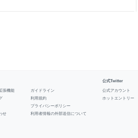
フィティーの種類② ホローと
は？ グラフィティーの種類④
 マスターピースとは？ グラ
公式Twitter
拡張機能
ガイドライン
公式アカウント
グ
利用規約
ホットエントリー
プライバシーポリシー
わせ
利用者情報の外部送信について