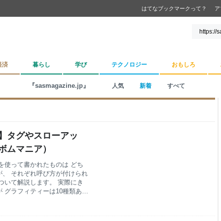
はてなブックマークって？
ア
経済
暮らし
学び
テクノロジー
おもしろ
『sasmagazine.jp』
人気
新着
すべて
介】タグやスローアッ
a（ボムマニア）
を使って書かれたものは どち
、 それぞれ呼び方が付けられ
ついて解説します。 実際にき
 グラフィティーは10種類あり
の動画でも解説しています。 ▼
be ▼グラフィティアイテムが買える
ィーの定義 グラフィティーの種類