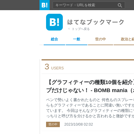
トップへ戻る
総合
一般
世の中
政治と
3
USERS
【グラフィティーの種類10個を紹
プだけじゃない！ - BOMB mani
ペンで勢いよく書かれたものと 何色ものスプレー
らもグラフィティーであることに間違い無いですが
ています。 今回はそんなグラフィティーの種類に
っちりと呼び方を分けるかと言われると微妙ですが
ます。 グラフィティーの種類についてYouTube
2023/10/08 02:02
世の中
グラフィティの種類をYouTubeで見る youtu.
ショップ >>FADEBOMB楽天市場 グラフィテ