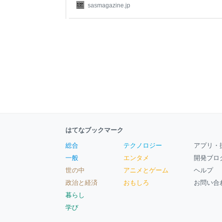
10選 グラフィティーの種類① タグとは？ グラ
sasmagazine.jp
は？ グラフィティーの種類③ スローアップと
ストレートレターとは？ グラフィティーの種類⑤
フィティーの種類⑥ ストン
はてなブックマーク
総合
テクノロジー
アプリ・
一般
エンタメ
開発ブロ
世の中
アニメとゲーム
ヘルプ
政治と経済
おもしろ
お問い合
暮らし
学び