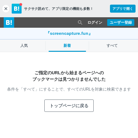
サクサク読めて、
アプリ限定の機能も多数！
アプリで開く
c
l
o
ログイン
ユーザー登録
s
e
『screencapture.fun』
人気
新着
すべて
ご指定のURLから始まるページへの
ブックマークは見つかりませんでした
条件を「すべて」にすることで、
すべてのURLを対象に検索できます
トップページに戻る