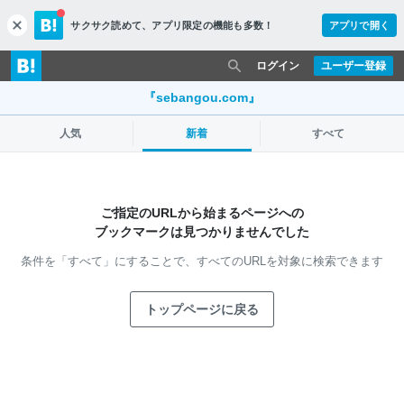
サクサク読めて、
アプリ限定の機能も多数！
アプリで開く
c
l
o
ログイン
ユーザー登録
s
e
『sebangou.com』
人気
新着
すべて
ご指定のURLから始まるページへの
ブックマークは見つかりませんでした
条件を「すべて」にすることで、
すべてのURLを対象に検索できます
トップページに戻る