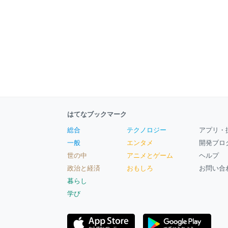
はてなブックマーク
総合
テクノロジー
アプリ・
一般
エンタメ
開発ブロ
世の中
アニメとゲーム
ヘルプ
政治と経済
おもしろ
お問い合
暮らし
学び