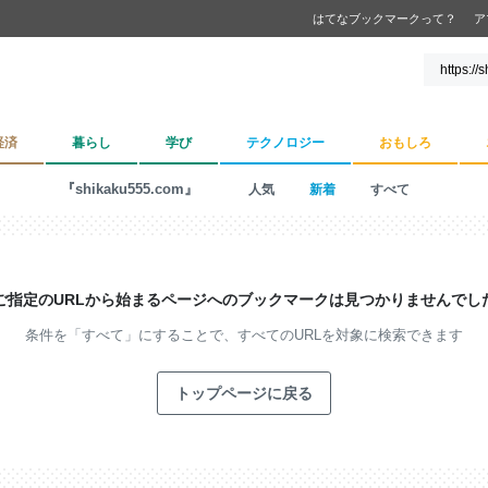
はてなブックマークって？
ア
経済
暮らし
学び
テクノロジー
おもしろ
『shikaku555.com』
人気
新着
すべて
ご指定のURLから始まるページへの
ブックマークは見つかりませんでし
条件を「すべて」にすることで、
すべてのURLを対象に検索できます
トップページに戻る