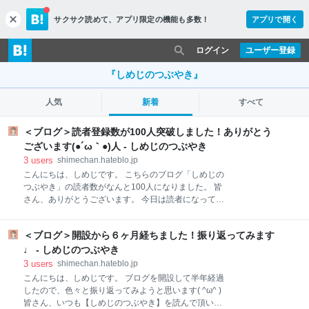
サクサク読めて、
アプリ限定の機能も多数！
アプリで開く
c
l
o
ログイン
ユーザー登録
s
e
『しめじのつぶやき』
人気
新着
すべて
＜ブログ＞読者登録数が100人突破しました！ありがとう
ございます(●´ω｀●)人 - しめじのつぶやき
3
users
shimechan.hateblo.jp
こんにちは、しめじです。 こちらのブログ「しめじの
つぶやき」の読者数がなんと100人になりました。 皆
さん、ありがとうございます。 今日は読者になってく
ださっているあなたに、感謝の気持ちをお伝えしたい
と思います( ^ω^ ) よければお付き合いください♩ 気が
＜ブログ＞開設から６ヶ月経ちました！振り返ってみます
つけば開設からあっという間に9ヶ月！ しめじはこん
な人です。 これからもよろしくお願いします！ 気がつ
♩ - しめじのつぶやき
けば開設からあっという間に9ヶ月！ 2021年8月にブ
3
users
shimechan.hateblo.jp
ログを開設してから、あっという間に月日が流れてい
こんにちは、しめじです。 ブログを開設して半年経過
ます。 今ではこのブログが日常の1つになり、とても
したので、色々と振り返ってみようと思います( ^ω^ )
楽しく続けられているなぁと感じるこの頃です。 はて
皆さん、いつも【しめじのつぶやき】を読んで頂いて