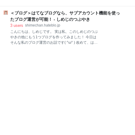
なスターやコメントがとても励みになっています。 い
本当にありがとうございます。 ▼▼ ２ヶ月の振り返
つも本当にありがとうございます！感謝です。 しめじ
りはこちら shimechan.hateblo.jp 正直、続けられると
はこんな人です。 最近、読み始めてくださった方もい
＜ブログ＞はてなブログなら、サブアカウント機能を使っ
思っていなかった 楽しく続けられている事が嬉しい！
ると思うので簡単に私の紹介をします。 年長さんの娘
ブログのカスタマイズ：変えたところ色々 タイトル画
たブログ運営が可能！ - しめじのつぶやき
がいる、30代1児のママです。 iP
像、アイキャッチがシンプルになった 画像を挿入する
3
users
shimechan.hateblo.jp
ようになった ヘッダー下にオススメ記事を並べた 今の
こんにちは、しめじです。 実は私、このしめじのつぶ
気持ち、これからのこと 正直、続けられると思ってい
やきの他にもう1つブログを作ってみました！ 今日は
なかった 飽きっぽい性格の私は、今まで三日坊主だっ
そんな私のブログ運営のお話です( ^ω^ ) 改めて、はて
たものがたくさんあります。 SNSもやっていなかった
なブログの良いところを感じたので書きます。 ・ジャ
ので「ブログは続かないだろう」と思っていました。
ンルが増えたからブログを分けたい ・もう1つブログ
しめじ 読んでくださっているあなた、ツイッターで繋
を作りたい という方の参考になれば嬉しいです。 複数
がっている方々のおかげで続ける事ができました。 本
運営するメリット・デメリットとは メリット デメリッ
当にありがとう
ト 私がもう1つブログを作った理由 「しめじのつぶや
き」との違い やっぱりはてなブログ、使いやすい！ サ
ブアカウント機能がある サブアカウントの作り方 アカ
ウント切り替え方法はとても簡単！ まとめ 複数運営す
るメリット・デメリットとは 複数のブログを運営する
にあたりメリット・デメリットを調べてみました。 メ
リット ・ブログ毎にジャンルを分けられる ・ブログ自
体を分けることでメリハリがつく ・自分で書きたい記
事を明確にできる デメリット