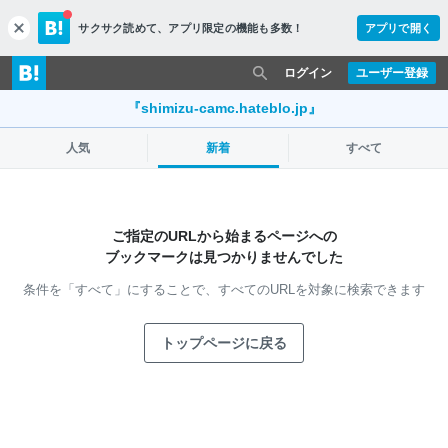
サクサク読めて、
アプリ限定の機能も多数！
アプリで開く
c
l
o
ログイン
ユーザー登録
s
e
『shimizu-camc.hateblo.jp』
人気
新着
すべて
ご指定のURLから始まるページへの
ブックマークは見つかりませんでした
条件を「すべて」にすることで、
すべてのURLを対象に検索できます
トップページに戻る