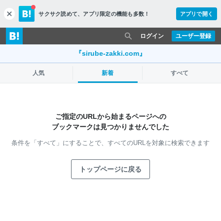
サクサク読めて、
アプリ限定の機能も多数！
アプリで開く
c
l
o
ログイン
ユーザー登録
s
e
『sirube-zakki.com』
人気
新着
すべて
ご指定のURLから始まるページへの
ブックマークは見つかりませんでした
条件を「すべて」にすることで、
すべてのURLを対象に検索できます
トップページに戻る