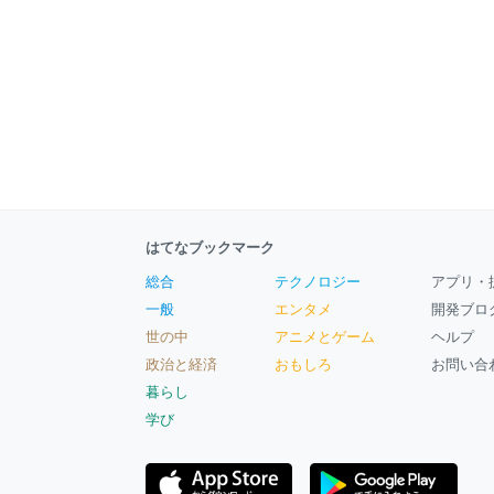
はてなブックマーク
総合
テクノロジー
アプリ・
一般
エンタメ
開発ブロ
世の中
アニメとゲーム
ヘルプ
政治と経済
おもしろ
お問い合
暮らし
学び