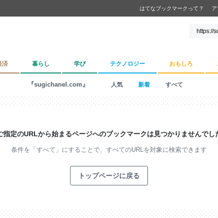
はてなブックマークって？
ア
経済
暮らし
学び
テクノロジー
おもしろ
『sugichanel.com』
人気
新着
すべて
ご指定のURLから始まるページへの
ブックマークは見つかりませんでし
条件を「すべて」にすることで、
すべてのURLを対象に検索できます
トップページに戻る