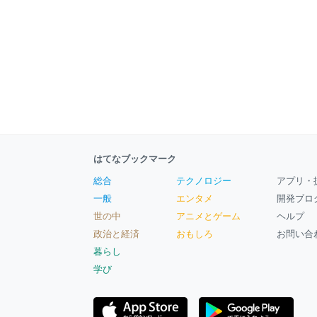
はてなブックマーク
総合
テクノロジー
アプリ・
一般
エンタメ
開発ブロ
世の中
アニメとゲーム
ヘルプ
政治と経済
おもしろ
お問い合
暮らし
学び