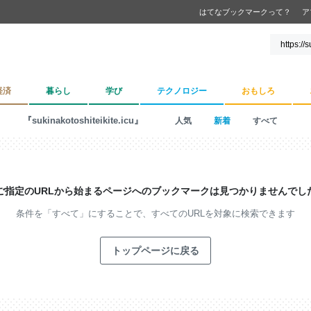
はてなブックマークって？
ア
経済
暮らし
学び
テクノロジー
おもしろ
『sukinakotoshiteikite.icu』
人気
新着
すべて
ご指定のURLから始まるページへの
ブックマークは見つかりませんでし
条件を「すべて」にすることで、
すべてのURLを対象に検索できます
トップページに戻る