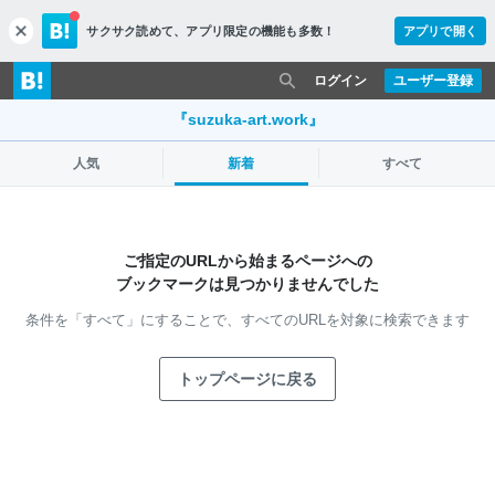
サクサク読めて、
アプリ限定の機能も多数！
アプリで開く
c
l
o
ログイン
ユーザー登録
s
e
『suzuka-art.work』
人気
新着
すべて
ご指定のURLから始まるページへの
ブックマークは見つかりませんでした
条件を「すべて」にすることで、
すべてのURLを対象に検索できます
トップページに戻る