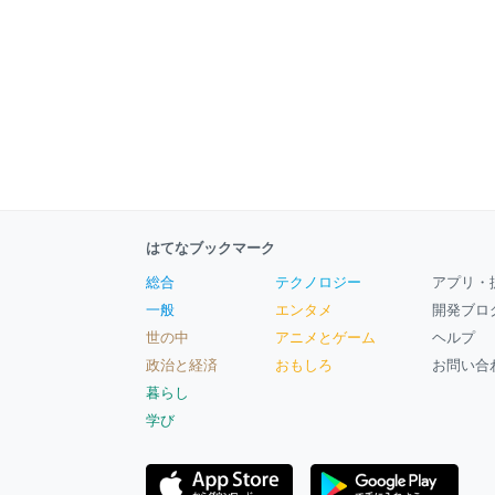
はてなブックマーク
総合
テクノロジー
アプリ・
一般
エンタメ
開発ブロ
世の中
アニメとゲーム
ヘルプ
政治と経済
おもしろ
お問い合
暮らし
学び