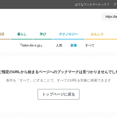
はてなブックマークって？
ア
経済
暮らし
学び
テクノロジー
おもしろ
『take-de-x.jp』
人気
新着
すべて
ご指定のURLから始まるページへの
ブックマークは見つかりませんでし
条件を「すべて」にすることで、
すべてのURLを対象に検索できます
トップページに戻る