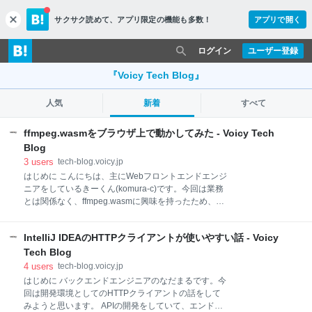
サクサク読めて、
アプリ限定の機能も多数！
アプリで開く
c
l
o
ログイン
ユーザー登録
s
e
『Voicy Tech Blog』
人気
新着
すべて
ffmpeg.wasmをブラウザ上で動かしてみた - Voicy Tech
Blog
3
users
tech-blog.voicy.jp
はじめに こんにちは、主にWebフロントエンドエンジ
ニアをしているきーくん(komura-c)です。今回は業務
とは関係なく、ffmpeg.wasmに興味を持ったため、ブ
ラウザ上で動かしてみました。主にフロントエンド側
の処理について追って、書いてみたのでぜひ読んでみ
IntelliJ IDEAのHTTPクライアントが使いやすい話 - Voicy
てください！ はじめに ffmpegとは ffmpeg.wasmとは
ffmpeg.wasmをブラウザ上で動かす おわりに ffmpeg
Tech Blog
とは ffmpegはオーディオ、ビデオなどを変換、処理す
4
users
tech-blog.voicy.jp
るためのライブラリ、ツール群です。
はじめに バックエンドエンジニアのなだまるです。今
https://github.com/FFmpeg/FFmpeg ffmpegのコードは
回は開発環境としてのHTTPクライアントの話をして
主にLGPLライセンスで公開されていますが、依存ラ
みようと思います。 APIの開発をしていて、エンドポ