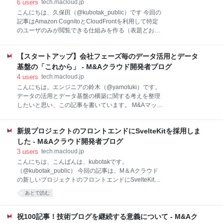
ElasticBeanstalkで作成されたEC2インスタンス上で動
6
users
tech.macloud.jp
作しています。 そしてフロントエンドのNuxt.jsは
こんにちは、久保田（@kubotak_public）です 今回の
AWS Lambda上で動作し、API Gatewayを利用して
記事はAmazon CognitoとCloudFrontを利用して特定
HTTPによりアクセスできるようになっていました。
のユーザのみが閲覧できる仕組みを作る（表題どお
もともとはLaravelの環境だけでしたが、Nuxt.jsでフロ
り）となります。 弊社での利用シーンとして
ントエンドをリプレースしたページが混在しているの
SchemaSpyで生成したER図（というよりドキュメン
が現状です。 これらはCloudFront
【スタートアップ】会社フェーズ毎のデータ活用とデータ
ト）を特定のユーザ、つまり弊社の人間のみが閲覧で
きる仕組みを作りたいなという動機で作成しました。
基盤の「これから」 - M&Aクラウド開発者ブログ
例えばフロントエンドのStorybookなども社内展開す
4
users
tech.macloud.jp
る際にはS3に置いたものをどうにかアクセス制限して
こんにちは。エンジニアの鈴木（@yamotuki）です。
提供したい・・・みたいなニーズってあると思うので
データの活用とデータ基盤の構築に関する考えを整理
すが、まさにそういう場合にうってつけではないかと
したいと思い、この記事を書いています。 M&Aマッチ
思います。 Amazon Cognito そもそもCognitoとは？
ングプラットフォームとしての「M&Aクラウド」が立
という方向けに説明しますと、Auth0やFirebase
ち上がった4年ほど前から、現在に至るまでデータを
Authenticationに代表されるIDaaSと呼ばれるたぐいの
新規プロジェクトのフロントエンドにSvelteKitを採用しま
どう活用してきたのかというのをざっくりまとめた後
サービスです。 認証の仕組
に、今のデータ基盤構想とその背景にある考えを書こ
した - M&Aクラウド開発者ブログ
うと思います。 弊社におけるこれまでのデータ活用に
3
users
tech.macloud.jp
関わる意識の変化 2018年~ M&Aクラウドリリースか
こんにちは、こんばんは、kubotakです。
らしばらく M&Aクラウドプラットフォームのリリース
（@kubotak_public） 今回の記事は、M＆Aクラウド
は2018年4月です。データ分析に対して深い知見のあ
の新しいプロジェクトのフロントエンドにSvelteKitを
る人は社内にもちろんゼロ。しかし、google analytics
採用したよ！という内容です。 なぜSvelteKitを採用し
あとで読む
は入れてあり、mouseflow などユーザ行動が見れるサ
たのか、他のフレームワークと検討してなぜ採用に至
ービスも入っていました。mouseflow は登録フォーム
ったのかなどを紹介したいと思います。 SvelteKitって
のファネルでの離脱点がどこかといった分析もできま
なに？SvelteKit気になってる！な方はぜひお付き合い
祝100記事！技術ブログを継続する意義について - M&Aク
す。こ