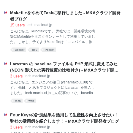
め、より効果的に検証サイクルを回すことができると
ままですが9割以上が移行済み。 本記事ではSveltekit
考えています。 さて A/B テストを実施する方法とし
への移行した理由や移行方法について紹介したいと思
て、 Google Optimize などのツールを利用することも
MakefileをやめてTaskに移行しました - M&Aクラウド開発
います。 Vue2系がEOLを迎える Vue.jsは現在3系とな
選択肢として挙げられます。 しかしクライア
り、Vueをベースとして作られているWebフレームワ
者ブログ
ークであるNuxtも現在3系が最新となります。 また、
15
users
tech.macloud.jp
Vue.jsの2系は2023年12月31日*1に、Nuxtについても
こんにちは、kubotakです。 弊社では、開発環境の構
2系は2024年6月30日*2にサポート対象外になること
築にMakefileをタスクランナーとして利用していまし
が発表されています。 それに伴い弊社でもNuxtの2系
た。 しかし、予てよりMakefileは「コンパイル、依存
の対応について検討がされました。 NuxtからSveltekit
関係の管理、インストールなどのルールを記述してお
Docker
dev
Pocket
へ まずはNuxt2から3への以降に際してどのようなマイ
くためのファイル」であるため、タスクランナーとし
グレーションが必要なのかを調査しました。 弊社の
て利用している現状には違和感を感じでいました。 引
数の取り回しやhelp（list表示）などひと手間必要で、
Larastan の baseline ファイルを PHP 形式に変えてみた
本来の存在とは異なる利用のためハックな使い方をし
(NEON 形式との実行速度の比較付き) - M&Aクラウド開発
ていました。 Qiitaの以下の記事を参考にMakefileやめ
者ブログ
3
users
tech.macloud.jp
ました。 qiita.com Task Taskはタスクランナー・ビル
こんにちは。エンジニアの濱田 (@hamakou108) で
ドツールでGNU Makeより使いやすいものを目指した
す。 先日、とあるプロジェクトに Larastan を導入し
プロダクトだそうです。 Go言語により作られている
ました。 tech.macloud.jp この記事の中で、 baseline
ので利用者側としては１バイナリで済むのでほかの依
ファイルを利用して既存のエラーを検知対象から除外
存はありません。 MacOSであればBrewでインストー
tech
web
する方法について紹介しました。 baseline ファイルに
ル可能なので手軽に使うことができそう
は .neon というあまり見慣れないファイル形式が使用
されていますが、先日 PHP ファイル形式でも
Four Keysの計測結果を活用して生産性を向上させたい！
baseline ファイルを作成できるようになりました。
弊社の活用例を紹介します！ - M&Aクラウド開発者ブログ
zenn.dev ドキュメントによると、 .neon ファイルより
3
users
tech.macloud.jp
も PHP コードの方が速く処理される 1 ようです。そ