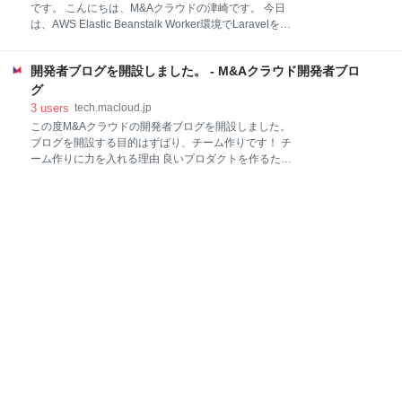
です。 こんにちは、M&Aクラウドの津崎です。 今日
と考えています。 依存関係逆転の原則（DIP）の考え
は、AWS Elastic Beanstalk Worker環境でLaravelを動
方を導入すると、フロントエンドが依存する対象を変
かして、キュー処理、定期実行処理の専用環境を構築
えることができます。DIPを一言で言うと "詳細に依存
した話をします。 最初はQiitaに投稿する予定で記事を
するな、インターフェースに依存しろ" だと私は考え
開発者ブログを開設しました。 - M&Aクラウド開発者ブロ
書いていたんですが、自社の環境に限った話が多かっ
ています。 依存性逆転の原則 - Wikipe
たので、自社ブログで公開しました。 記事の最後に
グ
は、本番環境でやらかしちゃった話もありますので、
3
users
tech.macloud.jp
Laravel でワーカー環境の構築を検討されている方は
この度M&Aクラウドの開発者ブログを開設しました。
チェックしていただけたらと思います。 弊社が運用し
ブログを開設する目的はずばり、チーム作りです！ チ
ているM&Aクラウドというウェブアプリケーション
ーム作りに力を入れる理由 良いプロダクトを作るため
は、AWS Elastic Beanstalkのウェブサーバー環境で構
の条件ってなんでしょうか。 私達は良いプロダクトを
成されています。 macloud.jp AWS Elastic Beanstalk
作るためには、仲間集めが大事だと考えています。簡
は、お手軽にWebア
単に図示すると下図のようになると考えていて、良い
チームがInputで良いプロダクトがOutputになるという
ことです。 また、InputからOutputまでの過程も大事だ
と思っています。 仕組みの部分への取り組みを強化す
ることで、メンバーが増えて、メンバーの多様性が広
がってもそれをプロダクトの成長に繋げられる、スケ
ーラビリティのある開発組織になると考えています。
チームメンバーの集め方 ではプロダクトには良いチー
ムが必要だとして、どうやってチームメンバーを集め
ればよいでしょうか？それは社内の 良い仕組み 良い企
画 良いデザイン 良いコード といっ