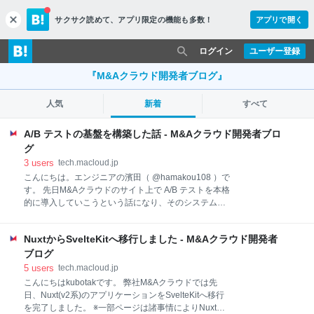
サクサク読めて、
アプリ限定の機能も多数！
アプリで開く
c
l
o
ログイン
ユーザー登録
s
e
『M&Aクラウド開発者ブログ』
人気
新着
すべて
A/B テストの基盤を構築した話 - M&Aクラウド開発者ブロ
グ
3
users
tech.macloud.jp
こんにちは。エンジニアの濱田（ @hamakou108 ）で
す。 先日M&Aクラウドのサイト上で A/B テストを本格
的に導入していこうという話になり、そのシステム基
盤を構築する機会がありました。 今回は A/B テストの
基盤構築に至った経緯とどのように実装したのかにつ
NuxtからSvelteKitへ移行しました - M&Aクラウド開発者
いて紹介したいと思います。 A/B テストの基盤構築に
至った経緯 M&Aクラウドの開発チームでは事業上の目
ブログ
標到達に向けた施策実施とその効果測定を継続的に行
5
users
tech.macloud.jp
っています。 tech.macloud.jp A/B テストの導入によっ
こんにちはkubotakです。 弊社M&Aクラウドでは先
て一度に複数の案を検証することが可能となるのに加
日、Nuxt(v2系)のアプリケーションをSvelteKitへ移行
え、外的要因に左右されにくいデータが得られるた
を完了しました。 ※一部ページは諸事情によりNuxtの