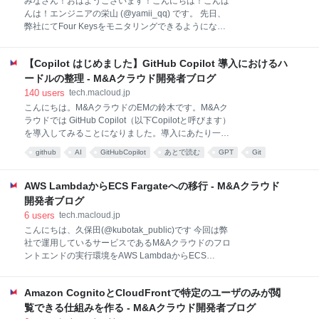
みなさん！おはようございます！こんにちは！こんば
こで baseline ファイルを PHP コードに変更し、簡単
んは！エンジニアの栄山 (@yamii_qq) です。 先日、
ですが、パフォーマンスについて計測してみることに
弊社にてFour Keysをモニタリングできるようになり
しました。 baseline ファイルを neon から PHP に変
ました！ tech.macloud.jp 本記事では、モニタリング
更する方法 まず phpst
した結果と今後どのように活用するかをご紹介しま
【Copilot はじめました】GitHub Copilot 導入におけるハ
す！ Four Keysの計測方法 Google Cloud の DevOps
Research and Assessment（DORA）チームが毎年発
ードルの整理 - M&Aクラウド開発者ブログ
表しているレポートに記載されている計測方法を使用
140
users
tech.macloud.jp
します cloud.google.com 4つ指標があり、それぞれ
こんにちは。M&AクラウドのEMの鈴木です。M&Aク
High,Medium,Lowでレベルが分けられいます。 指標の
ラウドでは GitHub Copilot（以下Copilotと呼びます）
説明についてはこちらの記事に書かれているので、ぜ
を導入してみることになりました。導入にあたり一般
ひ読んでください。 Highが多いほど、ソフトウェアデ
に言われているCopilotのリスクを元に、弊社なりに整
github
AI
GitHubCopilot
あとで読む
GPT
Git
リバリーのパフォーマンスが良いと言えます。 パフォ
理してみました。この記事はその学びを共有するもの
ーマンス測定レベルデプロイの頻度変更のリ
techfeed
プログラミング
です。最近は GPT-4をベースにした「Copilot X」も発
表されて Copilot を導入しようか迷っている方も多い
AWS LambdaからECS Fargateへの移行 - M&Aクラウド
かと思いますが、導入の際の意思決定の参考になった
開発者ブログ
ら幸いです。 GitHub Copilot とは Copilot 関係のリリ
6
users
tech.macloud.jp
ース状況整理 GitHub Copilot for Business GitHub
こんにちは、久保田(@kubotak_public)です 今回は弊
Copilot X セキュリティ・ライセンス問題に関する論点
社で運用しているサービスであるM&Aクラウドのフロ
Copilot 経由で弊社コードが流出するセキュリティ上の
ントエンドの実行環境をAWS LambdaからECS
懸念に対するチェック プライバシーポリシーを見てみ
Fargateへ移行した話です。 まずは弊社のサービスが
る Copilot を使
動いている環境は次のようになっていました。 フロン
Amazon CognitoとCloudFrontで特定のユーザのみが閲
トエンドにNuxt.js（JavaScript）、バックエンドに
Laravel（PHP）を利用しています。 LaravelはAWS
覧できる仕組みを作る - M&Aクラウド開発者ブログ