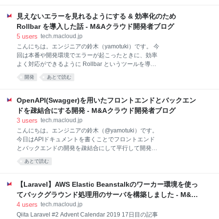
Projectsを利用していたときの課題 GitHub Projectsを
見えないエラーを見れるようにする & 効率化のため
使い始めた時はホワイトボードの物理的なカンバンの
代わりとしてだったと思います。その時のエンジニア
Rollbar を導入した話 - M&Aクラウド開発者ブログ
数はまだ3名で、 GitHub Projectsの機能でも特に問題
5
users
tech.macloud.jp
は感じていませんでした。 元の運用は、 issueのマイ
こんにちは。エンジニアの鈴木（yamotuki）です。 今
ルストーンにバックログを作る。マイルストーン内で
回は本番や開発環境でエラーが起こったときに、効率
はissueが優先度順に並べられる。ストーリーポイント
よく対応ができるように Rollbar というツールを導入
は数字のラベルをissueにつける。 マイルストーンか
した話です。 Rollbar とは 公式はこちら JavaScriptや
開発
あとで読む
ら次のスプリントでやる分だけをスプリントマイルス
PHPで発生したエラー詳細をSlack通知してくれま
トーンに移動、GitHub Projectsに紐づけてカンバンに
す。 通知や画面詳細ページは後述してあります。 導入
表示させる。
目的 導入目的としては、フロントエンドのエラー検知
OpenAPI(Swagger)を用いたフロントエンドとバックエン
とバックエンドサーバのエラー対応の簡素化の二つが
ドを疎結合にする開発 - M&Aクラウド開発者ブログ
あります。 1. フロントエンドのエラー検知 Universal
3
users
tech.macloud.jp
モード（SSRとCSRでシームレスに動作する仕組み）
こんにちは。エンジニアの鈴木（@yamotuki）です。
で動いているNuxt.jsによるアプリケーションのエラー
今日はAPIドキュメントを書くことでフロントエンド
検知の仕組みが欲しい、というのが一番最初の導入の
とバックエンドの開発を疎結合にして平行して開発を
きっかけでした。 SSRで動いている部分については、
進めている話を書こうと思います。 疎結合とは？ 通常
なんとかしてログ出力をしてエラーを検知することを
あとで読む
の開発フローだとバックエンドAPIを先に実装して、
できるかもしれません。しかし、それぞれのク
そのあとでフロントエンドの開発を進める必要があり
ます。これはAPIからどのようなレスポンスが帰って
【Laravel】AWS Elastic Beanstalkのワーカー環境を使っ
くるかわからないので、フロントエンドは先に実装す
てバックグラウンド処理用のサーバを構築しました - M&A
ることはできないと言う事情があります。では、API
クラウド開発者ブログ
4
users
tech.macloud.jp
を完全に実装しきってからではないとフロントエンド
Qiita Laravel #2 Advent Calendar 2019 17日目の記事
の開発がすすめられないのか、というとそうではない