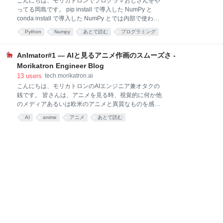
こんにちは、モリカトロンでプログラマおじさんをや
とは文字通り、プレイヤーが行動を決定する際に結果
ってる岡島です。 pip install で導入した NumPy と
を左右する情報の一部が得られないようなゲームのこ
conda install で導入した NumPy とでは内部で使われ
とであり、ポーカーや麻雀、ガイスターなどが該当し
ているライブラリが違い、後者の方が高速だという記
Python
Numpy
あとで読む
プログラミング
ます。それに対して、ゲームに関する情報がすべて得
事を見つけました。 orizuru.io
られるものは完全情報ゲームと呼ばれ、将棋やチェ
minus9d.hatenablog.com 要約すると Anaconda と
ス、囲碁やオセロなどが該当します。 トップレ
pip では NumPy に使われている数値計算ライブラリが
AnImator#1 ― AIと見るアニメ作画のスムーズさ -
違っている pip が提供する Numpy は OpenBLAS を使
Morikatron Engineer Blog
っている Anaconda が提供する NumPy は Intel MKL
13
users
tech.morikatron.ai
(Math Kernel Library) を使っている 両者を比較する
こんにちは、モリカトロンのAIエンジニア兼オタクの
と、Anaconda が提供する NumPy のほうが速い とい
銭です。 皆さんは、アニメを見る時、視覚的に何か他
う事みたいです。 今まで僕は Python のパッケージ管
のメディアあるいは欧米のアニメと異質なものを感じ
理を pip で行ってきましたが、Anac
たことありませんか。色々あると思いますが、その中
AI
anime
アニメ
あとで読む
コアと考えられるパートーー「作画」について、AI寄
りの視点で考察していきたいと思います。 はじめに 作
画とは 枚数が少ないがスムーズ 何故スムーズ AIはど
う思う 動き分からないがイケる 何故スムーズの再考
AIはどう思う （おまけ）タイミングの質感 何故質感が
生まれる AIはどう思う まとめ 参考文献 はじめに 筆者
自身の趣味から出発し、AIの観点からアニメというメ
ディアを考察し、アニメ制作におけるAI応用の可能性
も検討且つ実験してみようと思い、「AnImator」を題
に連載を始めようと思います。 プログラマーにアニメ
の奥深い面白さを、アニメ関係者にAIの可能性を、伝
えたいと思います。 今回のブ