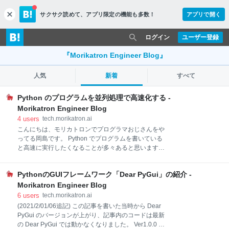
サクサク読めて、
アプリ限定の機能も多数！
アプリで開く
c
l
o
ログイン
ユーザー登録
s
e
『Morikatron Engineer Blog』
人気
新着
すべて
Python のプログラムを並列処理で高速化する -
Morikatron Engineer Blog
4
users
tech.morikatron.ai
こんにちは、モリカトロンでプログラマおじさんをや
ってる岡島です。 Python でプログラムを書いている
と高速に実行したくなることが多々あると思います。
でも、「とにかく実行速度を最速に！」みたいな人は
最初から Python なんて使わないですよね。 というこ
PythonのGUIフレームワーク「Dear PyGui」の紹介 -
とでプログラムの最適化にあんまり興味のない人が、
出来るだけ手間をかけず、そこそこ効果が得られる方
Morikatron Engineer Blog
法を紹介していこうと思います。 並列処理で高速に処
6
users
tech.morikatron.ai
理する Python 標準の並列処理モジュール 処理を並列
(2021/2/01/06追記) この記事を書いた当時から Dear
実行してみる 速度比較 マルチスレッドでの処理がなぜ
PyGui のバージョンが上がり、記事内のコードは最新
遅いのか？ GIL についてもっと詳しく マルチスレッド
の Dear PyGui では動かなくなりました。 Ver1.0.0 以