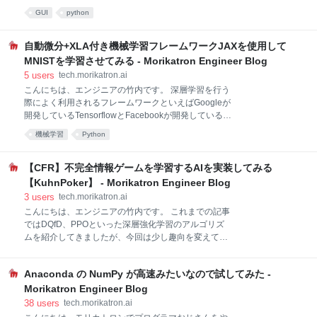
に価値はないのか？ 実測して確認 マルチプロセスのデ
降の Dear PyGui 向けに新しい記事を書きましたの
GUI
python
メリット プロセスの生成はスレッドよりもオーバヘッ
で、そちらもご参照ください。 Dear PyGui チートシ
ドが大きい 速度比較 子プロセスに渡すデータに Pickle
ート(Ver.1.1.3 対応版) どうも、モリカトロン株式会社
化できないオブジェクトがあってはいけない 結局、ど
でエンジニアおじさんを営んでいる岡島です。 お仕事
自動微分+XLA付き機械学習フレームワークJAXを使用して
うすればいいの
でプログラムを書いていると、ときどきGUIアプリケ
MNISTを学習させてみる - Morikatron Engineer Blog
ーションを作る必要が出てきてきます。 そういう場合
5
users
tech.morikatron.ai
今まではPythonのQtバインディングであるPyQtや
こんにちは、エンジニアの竹内です。 深層学習を行う
PySide(Qt for Python)を使っていたのですが、これら
際によく利用されるフレームワークといえばGoogleが
には pip installとは別にQtのインストールが必要(イン
開発しているTensorflowとFacebookが開発している
ストールには割と時間がかかる) 高機能で色々なこと
Pytorchの２大巨頭に加えて、Kerasなどが挙げられる
が出来る反面、覚えないといけな
機械学習
Python
かと思いますが、今回はそのような選択肢の一つとし
てGoogleが新しく開発している*1新進気鋭（？）の機
械学習フレームワークJAXを紹介したいと思います。
【CFR】不完全情報ゲームを学習するAIを実装してみる
github.com 今回JAXを紹介するきっかけですが、最近
【KuhnPoker】 - Morikatron Engineer Blog
話題になったVision Transformerの公式実装のソース
3
users
tech.morikatron.ai
コードを読む際に、モデルの実装にJAXが使用されて
こんにちは、エンジニアの竹内です。 これまでの記事
おり、少し気になったので勉強がてら触ってみたとい
ではDQfD、PPOといった深層強化学習のアルゴリズ
うのが経緯です。 github.com ディープラーニングのフ
ムを紹介してきましたが、今回は少し趣向を変えて、
レームワークの入門といえばMNISTデータセットを使
ニューラルネットを使わずに不完全情報ゲームの戦略
った画像分類ですので、今回はJAXの入門編としてシ
を求めるアルゴリズムを扱いたいと思います。 不完全
ンプルな多層パーセプトロン
Anaconda の NumPy が高速みたいなので試してみた -
情報ゲームのAI KuhnPokerのルール 記号の定義と説明
ナッシュ均衡 Counterfactual Regret Minimization 実装
Morikatron Engineer Blog
ゲームのルール部分 CFRアルゴリズム 結果 まとめ
38
users
tech.morikatron.ai
References 不完全情報ゲームのAI 不完全情報ゲーム