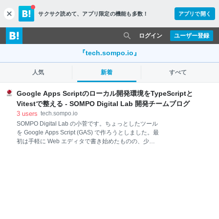
サクサク読めて、
アプリ限定の機能も多数！
アプリで開く
c
l
o
ログイン
ユーザー登録
s
e
『tech.sompo.io』
人気
新着
すべて
Google Apps Scriptのローカル開発環境をTypeScriptと
Vitestで整える - SOMPO Digital Lab 開発チームブログ
3
users
tech.sompo.io
SOMPO Digital Lab の小菅です。ちょっとしたツール
を Google Apps Script (GAS) で作ろうとしました。最
初は手軽に Web エディタで書き始めたものの、少し
複雑なロジックを書き始めると、やはり型とテストが
欲しくなってきます。これを実現するために、他のプ
ロジェクトで採用することが多い TypeScript & Vitest
でローカル開発環境を整えました。その際の構築メモ
です。 要件 Google Apps Script を用いた standalone
app TypeScript を使用して記述 Vitest を利用したユニ
ットテストの作成 プロジェクトは1ファイルに収まる
程度のコード量 導入編 GAS のローカル開発は Google