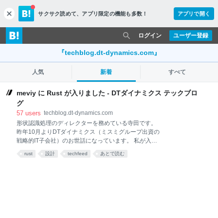
サクサク読めて、
アプリ限定の機能も多数！
アプリで開く
c
l
o
ログイン
ユーザー登録
s
e
『techblog.dt-dynamics.com』
人気
新着
すべて
meviy に Rust が入りました - DTダイナミクス テックブロ
グ
57
users
techblog.dt-dynamics.com
形状認識処理のディレクターを務めている寺田です。
昨年10月よりDTダイナミクス（ミスミグループ出資の
戦略的IT子会社）のお世話になっています。 私が入社
した時点では meviy の形状認識はすべて C++ で書か
rust
設計
techfeed
あとで読む
れていましたが、そこに Rust を導入したというお話
です。 Rust で何作ったの？ ゴチャゴチャと御託を並
べる前に、まずは Rust で何を作ったのかを簡単に紹
介しましょう。 大きく分けて下記の3領域に Rust を導
入しました。 溶接リモデル機能 平板展開機能 自動テ
ストツール ここでは先頭の「溶接リモデル」について
簡単に紹介します。 この機能の内部実装を C++ から