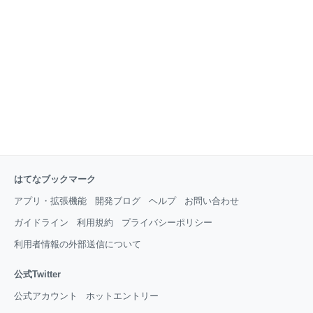
Rust に置き換えて、またロジックも大きく変更するこ
とによって、溜まっていた不具合を大幅に解消しまし
た。 溶接リモデルとは 溶接リモデル 上図の左がリモ
デル前、右がリモデル後です。 板金製品は、平らな板
金材
はてなブックマーク
アプリ・拡張機能
開発ブログ
ヘルプ
お問い合わせ
ガイドライン
利用規約
プライバシーポリシー
利用者情報の外部送信について
公式Twitter
公式アカウント
ホットエントリー