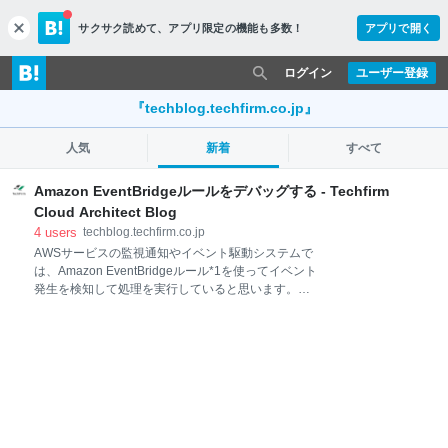
サクサク読めて、
アプリ限定の機能も多数！
アプリで開く
c
l
o
ログイン
ユーザー登録
s
e
『techblog.techfirm.co.jp』
人気
新着
すべて
Amazon EventBridgeルールをデバッグする - Techfirm
Cloud Architect Blog
4
users
techblog.techfirm.co.jp
AWSサービスの監視通知やイベント駆動システムで
は、Amazon EventBridgeルール*1を使ってイベント
発生を検知して処理を実行していると思います。
Amazon EventBridgeルールを作成する機会が多くな
っているので、設定をデバッグするときに役に立つ情
報を紹介します。 Tips更新 Amazon EventBridgeルー
ルのデバッグに関するTipsを更新しました。 合わせて
ご覧ください。 EventBridge ルールの概要
EventBridge の仕組みの図 引用元:
https://aws.amazon.com/jp/eventbridge/ こちらの図は
AWSのAmazon EventBridge製品サイト