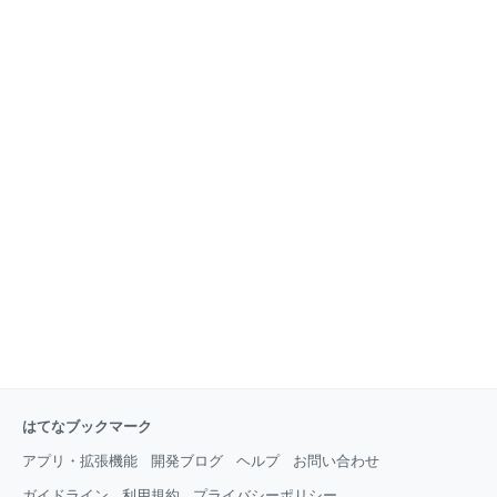
イテッドアスレ） 7オンス：CHAMPION（チャンピオ
ウターとしても、コーデを組む上でもかなり有能なM-
ン） 7オンス：T2102 HARITAGE Jersey T-
65フィールドジャケット。 今回はいろいろあるミリタ
Shirts（ヘリテージジャージーTシャツ） 7オンス：
リージャケットのなかからなぜM-65を選んだのかその
T1011
理由、黒・ネイビーのM-65の着まわしやコーデの注意
点などをご紹介します！ M-65と各ミリタリージャケ
ットとの比較“M-65”を選ぶ理由 M-65の便利な点 M65
ミリタリージャケットのインナーに何着る？ M65×Tシ
ャツ M65×長袖エリ付きシャツ M65×ポロシャツ M65
にニットを着こむ 【アウターonアウター】M65ミリタ
リージャケットとアウターの組み合わせ M65onショー
ルカラーカーディガン M65onカーディガン M65onテ
ーラードジャケット 【アウターonアウター番外編】
はてなブックマーク
アプリ・拡張機能
開発ブログ
ヘルプ
お問い合わせ
ガイドライン
利用規約
プライバシーポリシー