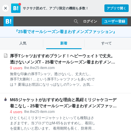
サクサク読めて、
アプリ限定の機能も多数！
アプリで開く
c
l
o
ログイン
ユーザー登録
s
e
『25着でオールシーズン着まわすメンズファッション』
人気
新着
すべて
厚手Tシャツおすすめブランド！ヘビーウェイトで丈夫。
透けないメンズT - 25着でオールシーズン着まわすメンズ
ファッション
9
users
the.the25-item.com
無骨な印象の厚手Tシャツ。透けないし、丈夫だし、
厚手T大勝利！…という厚手Tシャツファンも多いので
は？ 夏場はお世話になりっぱなしのTシャツ。お気に
入りの厚手Tブランドを見つけてみませんか！ 「ヘビ
ーウェイト」とは？ 9オンス以上！超厚手スーパーヘ
M65ジャケットがおすすめな理由と黒紺ミリジャケコーデ
ビーウェイトTシャツ 10.2オンス： LIFEMAX（ライフ
マックス） 9.1オンス：UnitedAthle（ユナイテッドア
着こなし - 25着でオールシーズン着まわすメンズファッシ
スレ） 9オンス：Good On（グッドオン）GOST1101
ョン
4
users
the.the25-item.com
8オンスの厚手Tシャツ 8.5オンス：美和縫製 8オン
ひとくちにミリタリージャケットといっても種類はさ
ス：CAMBER（キャンバー）302 マックスウェイト
まざまです。当ブログではM-65をおすすめし、着回し
7オンスの厚手Tシャツ 7.1オンス：UnitedAthle（ユナ
を提案したいと思います。 着用期間も長く、防寒用ア